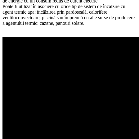
de energie cu un consum redus de curent electric.
Poate fi utilizat în asociere cu orice tip de sistem de încălzire cu
agent termic apa: încălzirea prin pardoseală, calorifere,
ventiloconvectoare, piscină sau împreună cu alte surse de producere
a agentului termic: cazane, panouri solare.