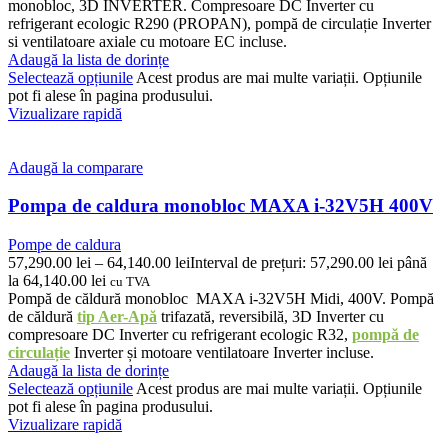
monobloc, 3D INVERTER. Compresoare DC Inverter cu
refrigerant ecologic R290 (PROPAN), pompă de circulație Inverter
si ventilatoare axiale cu motoare EC incluse.
Adaugă la lista de dorințe
Selectează opțiunile
Acest produs are mai multe variații. Opțiunile
pot fi alese în pagina produsului.
Vizualizare rapidă
Adaugă la comparare
Pompa de caldura monobloc MAXA i-32V5H 400V
Pompe de caldura
57,290.00
lei
–
64,140.00
lei
Interval de prețuri: 57,290.00 lei până
la 64,140.00 lei
cu TVA
Pompă de căldură monobloc MAXA i-32V5H Midi, 400V. Pompă
de căldură
tip Aer-Apă
trifazată, reversibilă, 3D Inverter cu
compresoare DC Inverter cu refrigerant ecologic R32,
pompă de
circulație
Inverter și motoare ventilatoare Inverter incluse.
Adaugă la lista de dorințe
Selectează opțiunile
Acest produs are mai multe variații. Opțiunile
pot fi alese în pagina produsului.
Vizualizare rapidă