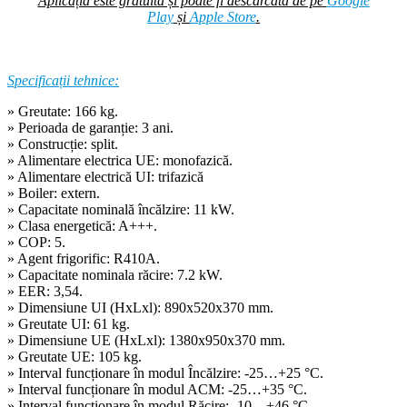
Aplicația este gratuită și poate fi descărcată de pe
Google
Play
și
Apple Store
.
Specificații tehnice:
» Greutate: 166 kg.
» Perioada de garanție: 3 ani.
» Construcție: split.
» Alimentare electrica UE: monofazică.
» Alimentare electrică UI: trifazică
» Boiler: extern.
» Capacitate nominală încălzire: 11 kW.
» Clasa energetică: A+++.
» COP: 5.
» Agent frigorific: R410A.
» Capacitate nominala răcire: 7.2 kW.
» EER: 3,54.
» Dimensiune UI (HxLxl): 890x520x370 mm.
» Greutate UI: 61 kg.
» Dimensiune UE (HxLxl): 1380x950x370 mm.
» Greutate UE: 105 kg.
» Interval funcționare în modul Încălzire: -25…+25 °C.
» Interval funcționare în modul ACM: -25…+35 °C.
» Interval funcționare în modul Răcire: -10…+46 °C.