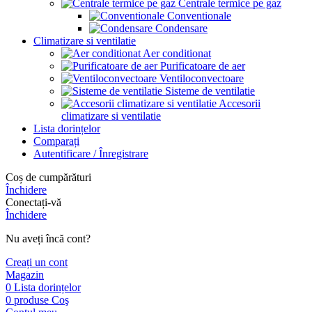
Centrale termice pe gaz
Conventionale
Condensare
Climatizare si ventilatie
Aer conditionat
Purificatoare de aer
Ventiloconvectoare
Sisteme de ventilatie
Accesorii
climatizare si ventilatie
Lista dorințelor
Comparați
Autentificare / Înregistrare
Coș de cumpărături
Închidere
Conectați-vă
Închidere
Nu aveți încă cont?
Creați un cont
Magazin
0
Lista dorințelor
0
produse
Coş