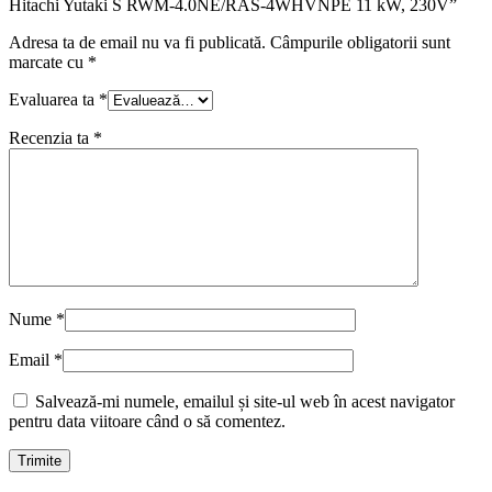
Hitachi Yutaki S RWM-4.0NE/RAS-4WHVNPE 11 kW, 230V”
Adresa ta de email nu va fi publicată.
Câmpurile obligatorii sunt
marcate cu
*
Evaluarea ta
*
Recenzia ta
*
Nume
*
Email
*
Salvează-mi numele, emailul și site-ul web în acest navigator
pentru data viitoare când o să comentez.