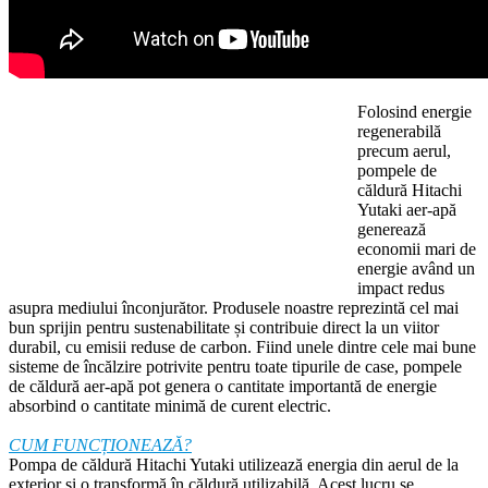
Folosind energie
regenerabilă
precum aerul,
pompele de
căldură Hitachi
Yutaki aer-apă
generează
economii mari de
energie având un
impact redus
asupra mediului înconjurător. Produsele noastre reprezintă cel mai
bun sprijin pentru sustenabilitate și contribuie direct la un viitor
durabil, cu emisii reduse de carbon. Fiind unele dintre cele mai bune
sisteme de încălzire potrivite pentru toate tipurile de case, pompele
de căldură aer-apă pot genera o cantitate importantă de energie
absorbind o cantitate minimă de curent electric.
CUM FUNCȚIONEAZĂ?
Pompa de căldură Hitachi Yutaki utilizează energia din aerul de la
exterior și o transformă în căldură utilizabilă. Acest lucru se