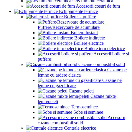
Cos fum din ceramica
Accesorii cosuri de fum
Echipamente termice
Boilere si puffere
Puffere/Rezervoare de acumulare
Boilere Instant
Boilere indirecte
Boilere electrice
Boilere termoelectrice
Accesorii boilere si
puffere
Cazane combustibil solid
Cazane pe
lemne cu ardere clasica
Cazane pe
lemne cu gazeificare
Cazane peleti
Cazane mixte
lemn/peleti
Termoseminee
Sobe si seminee
Accesorii
cazane combustibil solid
Centrale electrice