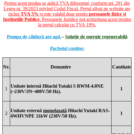
Pentru acest produs se aplică TVA diferențiat, conform art. 291 din
Legea nr. 39/2023 privind Codul Fiscal. Prețul afișat pe website are
inclus
TVA 5%
și este valabil doar pentru
persoanele fizice și
Instituțiile Publice
. Persoanele Juridice pot achiziționa acest produs
la prețul calculat cu TVA 19%.
Pompa de căldură aer-apă
–
Soluție de energie regenerabilă
Pachetul conține:
Nr.
Denumire
Cantitate
Unitate internă Hitachi Yutaki S RWM-4.0N
E
1
1
(~230V/3N~400V/50 Hz).
Unitate externă
monofazată
Hitachi Yutaki RAS-
2
1
4WHVNPE 11k
W (230V/50 Hz).