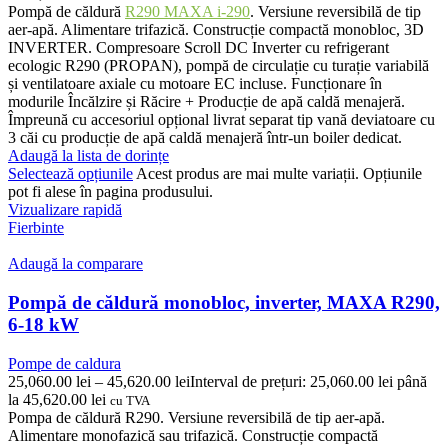
Pompă de căldură
R290 MAXA i-290
. Versiune reversibilă de tip
aer-apă. Alimentare trifazică. Construcție compactă monobloc, 3D
INVERTER. Compresoare Scroll DC Inverter cu refrigerant
ecologic R290 (PROPAN), pompă de circulație cu turație variabilă
și ventilatoare axiale cu motoare EC incluse. Funcționare în
modurile Încălzire și Răcire + Producție de apă caldă menajeră.
Împreună cu accesoriul opțional livrat separat tip vană deviatoare cu
3 căi cu producție de apă caldă menajeră într-un boiler dedicat.
Adaugă la lista de dorințe
Selectează opțiunile
Acest produs are mai multe variații. Opțiunile
pot fi alese în pagina produsului.
Vizualizare rapidă
Fierbinte
Adaugă la comparare
Pompă de căldură monobloc, inverter, MAXA R290,
6-18 kW
Pompe de caldura
25,060.00
lei
–
45,620.00
lei
Interval de prețuri: 25,060.00 lei până
la 45,620.00 lei
cu TVA
Pompa de căldură R290. Versiune reversibilă de tip aer-apă.
Alimentare monofazică sau trifazică. Construcție compactă