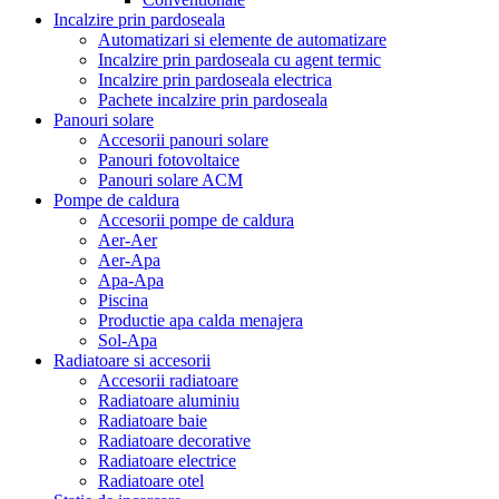
Incalzire prin pardoseala
Automatizari si elemente de automatizare
Incalzire prin pardoseala cu agent termic
Incalzire prin pardoseala electrica
Pachete incalzire prin pardoseala
Panouri solare
Accesorii panouri solare
Panouri fotovoltaice
Panouri solare ACM
Pompe de caldura
Accesorii pompe de caldura
Aer-Aer
Aer-Apa
Apa-Apa
Piscina
Productie apa calda menajera
Sol-Apa
Radiatoare si accesorii
Accesorii radiatoare
Radiatoare aluminiu
Radiatoare baie
Radiatoare decorative
Radiatoare electrice
Radiatoare otel