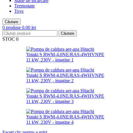
Statie de incarcare
Termostate
Toys
Căutare
0
produse
0.00
lei
Căutare
STOC 0
Faceți clic pentru a mări