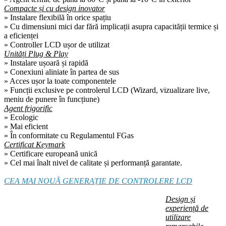
Compacte și cu design inovator
» Instalare flexibilă în orice spațiu
» Cu dimensiuni mici dar fără implicații asupra capacității termice și
a eficienței
» Controller LCD ușor de utilizat
Unități Plug & Play
» Instalare ușoară și rapidă
» Conexiuni aliniate în partea de sus
» Acces ușor la toate componentele
» Funcții exclusive pe controlerul LCD (Wizard, vizualizare live,
meniu de punere în funcțiune)
Agent frigorific
» Ecologic
» Mai eficient
» În conformitate cu Regulamentul FGas
Certificat Keymark
» Certificare europeană unică
» Cel mai înalt nivel de calitate și performanță garantate.
CEA MAI NOUĂ GENERAȚIE DE CONTROLERE LCD
Design și
experiență de
utilizare