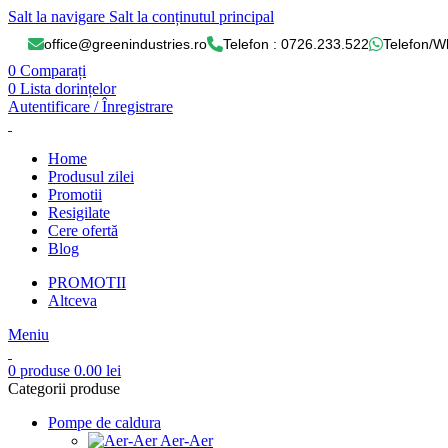
Salt la navigare
Salt la conținutul principal
office@greenindustries.ro
Telefon : 0726.233.522
Telefon/W
0
Comparați
0
Lista dorințelor
Autentificare / Înregistrare
Home
Produsul zilei
Promotii
Resigilate
Cere ofertă
Blog
PROMOTII
Altceva
Meniu
0
produse
0.00
lei
Categorii produse
Pompe de caldura
Aer-Aer