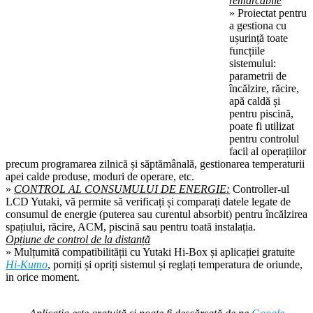
remarcabile
» Proiectat pentru
a gestiona cu
ușurință toate
funcțiile
sistemului:
parametrii de
încălzire, răcire,
apă caldă și
pentru piscină,
poate fi utilizat
pentru controlul
facil al operațiilor
precum programarea zilnică și săptămânală, gestionarea temperaturii
apei calde produse, moduri de operare, etc.
»
CONTROL AL CONSUMULUI DE ENERGIE:
Controller-ul
LCD Yutaki, vă permite să verificați și comparați datele legate de
consumul de energie (puterea sau curentul absorbit) pentru încălzirea
spațiului, răcire, ACM, piscină sau pentru toată instalația.
Opțiune de control de la distanță
» Mulțumită compatibilității cu Yutaki Hi-Box și aplicației gratuite
Hi-Kumo
, porniți și opriți sistemul și reglați temperatura de oriunde,
in orice moment.