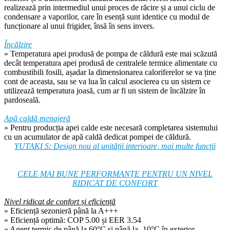
realizează prin intermediul unui proces de răcire și a unui ciclu de
condensare a vaporilor, care în esență sunt identice cu modul de
funcționare al unui frigider, însă în sens invers.
Încălzire
» Temperatura apei produsă de pompa de căldură este mai scăzută
decât temperatura apei produsă de centralele termice alimentate cu
combustibili fosili, așadar la dimensionarea caloriferelor se va ține
cont de aceasta, sau se va lua în calcul asocierea cu un sistem ce
utilizează temperatura joasă, cum ar fi un sistem de încălzire în
pardoseală.
Apă caldă menajeră
» Pentru producția apei calde este necesară completarea sistemului
cu un acumulator de apă caldă dedicat pompei de căldură.
YUTAKI S: Design nou al unității interioare, mai multe funcții
CELE MAI BUNE PERFORMANȚE PENTRU UN NIVEL
RIDICAT DE CONFORT
Nivel ridicat de confort și eficiență
» Eficiență sezonieră până la A+++
» Eficiență optimă: COP 5.00 și EER 3.54
» Agent termic de până la 60°C și până la -10°C în exterior