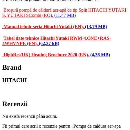
Broșură pompă de căldură aer-apă de tip Split HITACHI YUTAKI
S, YUTAKI SCombi (RO).
Manual tehnic seria Hitachi Yutaki (EN).
Tabel date tehnice Hitachi Yutaki RWM-4.ONE+RAS-
4WHVNPE (EN).
HighRes(UK) Heating Brochure 2020 (EN).
Brand
HITACHI
Recenzii
Nu există recenzii până acum.
Fii primul care scrii o recenzie pentru „Pompa de caldura aer-apa