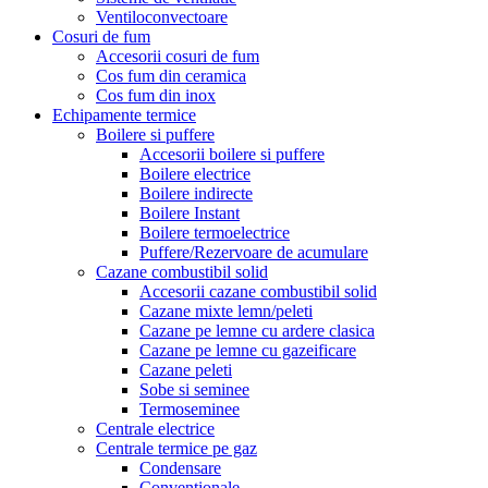
Ventiloconvectoare
Cosuri de fum
Accesorii cosuri de fum
Cos fum din ceramica
Cos fum din inox
Echipamente termice
Boilere si puffere
Accesorii boilere si puffere
Boilere electrice
Boilere indirecte
Boilere Instant
Boilere termoelectrice
Puffere/Rezervoare de acumulare
Cazane combustibil solid
Accesorii cazane combustibil solid
Cazane mixte lemn/peleti
Cazane pe lemne cu ardere clasica
Cazane pe lemne cu gazeificare
Cazane peleti
Sobe si seminee
Termoseminee
Centrale electrice
Centrale termice pe gaz
Condensare
Conventionale