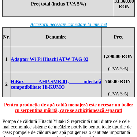
33,360.00
Preț total (inclus TVA 5%)
RON
Accesorii necesare conectare la internet
Nr.
Denumire
Preț
1,290.00 RON
1
Adaptor Wi-Fi Hitachi ATW-TAG-02
(TVA 5%)
HiBox AHP-SMB-01, interfață
760.00 RON
2
compatibilitate Hi-KUMO
(TVA 5%)
Pentru producția de apă caldă menajeră este necesar un boiler
cu serpentina mărită, care se achiziționează separat!
Pompa de căldură Hitachi Yutaki S reprezintă unul dintre cele cele
mai economice sisteme de încălzire potrivite pentru toate tipurile de
case; pompele de căldură aer-apă pot genera o cantitate importantă