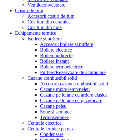
Ventiloconvectoare
Cosuri de fum
Accesorii cosuri de fum
Cos fum din ceramica
Cos fum din inox
Echipamente termice
Boilere si puffere
Accesorii boilere si puffere
Boilere electrice
Boilere indirecte
Boilere Instant
Boilere termoelectrice
Puffere/Rezervoare de acumulare
Cazane combustibil solid
Accesorii cazane combustibil solid
Cazane mixte lemn/peleti
Cazane pe lemne cu ardere clasica
Cazane pe lemne cu gazeificare
Cazane peleti
Sobe si seminee
Termoseminee
Centrale electrice
Centrale termice pe gaz
Condensare
Conventionale