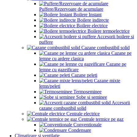
Puffere/Rezervoare de acumulare
Boilere Instant
Boilere indirecte
Boilere electrice
Boilere termoelectrice
Accesorii boilere si
puffere
Cazane combustibil solid
Cazane pe
lemne cu ardere clasica
Cazane pe
lemne cu gazeificare
Cazane peleti
Cazane mixte
lemn/peleti
Termoseminee
Sobe si seminee
Accesorii
cazane combustibil solid
Centrale electrice
Centrale termice pe gaz
Conventionale
Condensare
Climatizare si ventilatie