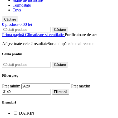
Statie de incarcare
Termostate
Toys
Căutare
0
produse
0.00
lei
Căutare
Prima pagină
Climatizare si ventilatie
Purificatoare de aer
Afișez toate cele 2 rezultate
Sortat după cele mai recente
Caută produs
Căutare
Filtru preţ
Preț minim
Preț maxim
Filtrează
Branduri
DAIKIN