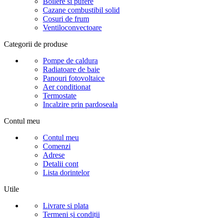
Boilere si pufere
Cazane combustibil solid
Cosuri de frum
Ventiloconvectoare
Categorii de produse
Pompe de caldura
Radiatoare de baie
Panouri fotovoltaice
Aer conditionat
Termostate
Incalzire prin pardoseala
Contul meu
Contul meu
Comenzi
Adrese
Detalii cont
Lista dorintelor
Utile
Livrare si plata
Termeni și condiții