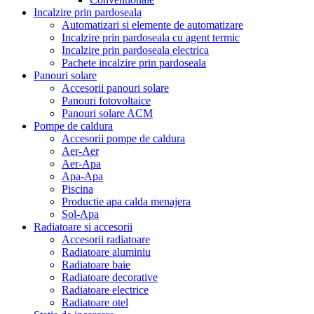
Incalzire prin pardoseala
Automatizari si elemente de automatizare
Incalzire prin pardoseala cu agent termic
Incalzire prin pardoseala electrica
Pachete incalzire prin pardoseala
Panouri solare
Accesorii panouri solare
Panouri fotovoltaice
Panouri solare ACM
Pompe de caldura
Accesorii pompe de caldura
Aer-Aer
Aer-Apa
Apa-Apa
Piscina
Productie apa calda menajera
Sol-Apa
Radiatoare si accesorii
Accesorii radiatoare
Radiatoare aluminiu
Radiatoare baie
Radiatoare decorative
Radiatoare electrice
Radiatoare otel