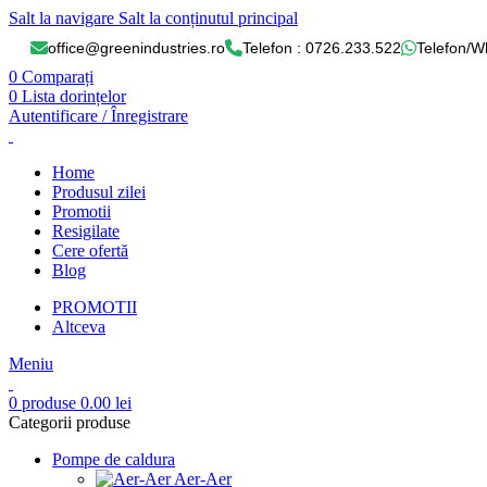
Salt la navigare
Salt la conținutul principal
office@greenindustries.ro
Telefon : 0726.233.522
Telefon/W
0
Comparați
0
Lista dorințelor
Autentificare / Înregistrare
Home
Produsul zilei
Promotii
Resigilate
Cere ofertă
Blog
PROMOTII
Altceva
Meniu
0
produse
0.00
lei
Categorii produse
Pompe de caldura
Aer-Aer