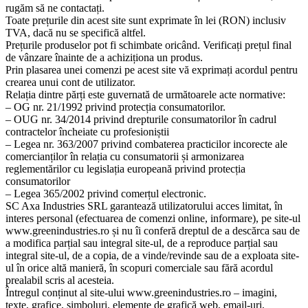
rugăm să ne contactați.
Toate prețurile din acest site sunt exprimate în lei (RON) inclusiv
TVA, dacă nu se specifică altfel.
Prețurile produselor pot fi schimbate oricând. Verificați prețul final
de vânzare înainte de a achiziționa un produs.
Prin plasarea unei comenzi pe acest site vă exprimați acordul pentru
crearea unui cont de utilizator.
Relația dintre părți este guvernată de următoarele acte normative:
– OG nr. 21/1992 privind protecția consumatorilor.
– OUG nr. 34/2014 privind drepturile consumatorilor în cadrul
contractelor încheiate cu profesioniștii
– Legea nr. 363/2007 privind combaterea practicilor incorecte ale
comercianților în relația cu consumatorii și armonizarea
reglementărilor cu legislația europeană privind protecția
consumatorilor
– Legea 365/2002 privind comerțul electronic.
SC Axa Industries SRL garantează utilizatorului acces limitat, în
interes personal (efectuarea de comenzi online, informare), pe site-ul
www.greenindustries.ro și nu îi conferă dreptul de a descărca sau de
a modifica parțial sau integral site-ul, de a reproduce parțial sau
integral site-ul, de a copia, de a vinde/revinde sau de a exploata site-
ul în orice altă manieră, în scopuri comerciale sau fără acordul
prealabil scris al acesteia.
Întregul conținut al site-ului www.greenindustries.ro – imagini,
texte, grafice, simboluri, elemente de grafică web, email-uri,