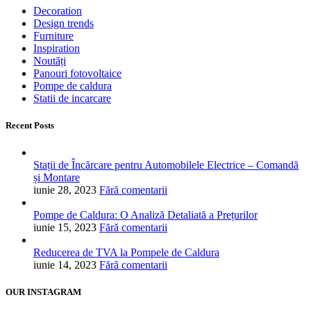
Decoration
Design trends
Furniture
Inspiration
Noutăți
Panouri fotovoltaice
Pompe de caldura
Statii de incarcare
Recent Posts
Stații de Încărcare pentru Automobilele Electrice – Comandă
și Montare
iunie 28, 2023
Fără comentarii
Pompe de Caldura: O Analiză Detaliată a Prețurilor
iunie 15, 2023
Fără comentarii
Reducerea de TVA la Pompele de Caldura
iunie 14, 2023
Fără comentarii
OUR INSTAGRAM