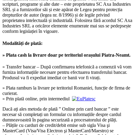
scripturi, programe și alte date – este proprietatea SC Axa Industries
SRL și a furnizorilor săi și este apărat de Legea pentru protecția
drepturilor de autor (legea nr. 8/1996) și de legile privind
proprietatea intelectuală și industrială. Folosirea fără acordul SC Axa
Industries SRL a oricăror elemente enumerate mai sus se pedepsește
conform legislației în vigoare.
Modalități de plată:
» Plata cash la livrare doar pe teritoriul orașului Piatra-Neamt.
» Transfer bancar – După confirmarea telefonică a comenzii vă vom
furniza informațiile necesare pentru efectuarea transferului bancar.
Produsul va fi expediat imediat ce banii vor fi virați.
» Plata ramburs la livrare pe teritoriul Romaniei, funcție de firma de
curierat.
» Prin plată online, prin intermediul
Dacă ați ales metoda de plată ” Online prin card bancar ” este
necesar să completați un formular cu informațiile despre cardul
dumneavoastră în pagina securizată a procesatorului de plăți.
– Plățile cu carduri de credit/debit emise sub sigla Visa şi
MasterCard (Visa/Visa Electron şi MasterCard/Maestro) se