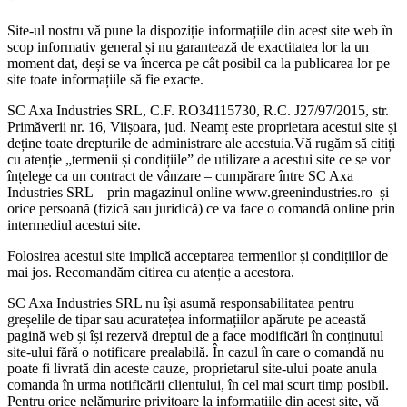
Site-ul nostru vă pune la dispoziție informațiile din acest site web în
scop informativ general și nu garantează de exactitatea lor la un
moment dat, deși se va încerca pe cât posibil ca la publicarea lor pe
site toate informațiile să fie exacte.
SC Axa Industries SRL, C.F. RO34115730, R.C. J27/97/2015, str.
Primăverii nr. 16, Viișoara, jud. Neamț este proprietara acestui site și
deține toate drepturile de administrare ale acestuia.Vă rugăm să citiți
cu atenție „termenii și condițiile” de utilizare a acestui site ce se vor
înțelege ca un contract de vânzare – cumpărare între SC Axa
Industries SRL – prin magazinul online www.greenindustries.ro și
orice persoană (fizică sau juridică) ce va face o comandă online prin
intermediul acestui site.
Folosirea acestui site implică acceptarea termenilor și condițiilor de
mai jos. Recomandăm citirea cu atenție a acestora.
SC Axa Industries SRL nu își asumă responsabilitatea pentru
greșelile de tipar sau acuratețea informațiilor apărute pe această
pagină web și își rezervă dreptul de a face modificări în conținutul
site-ului fără o notificare prealabilă. În cazul în care o comandă nu
poate fi livrată din aceste cauze, proprietarul site-ului poate anula
comanda în urma notificării clientului, în cel mai scurt timp posibil.
Pentru orice nelămurire privitoare la informațiile din acest site, vă