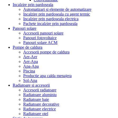
Incalzire prin pardoseala
Automatizari si elemente de automatizare
Incalzire prin pardoseala cu agent termic
Incalzire prin pardoseala electrica
Pachete incalzire prin pardoseala
Panouri solare
Accesorii panouri solare
Panouri fotovoltaice
Panouri solare ACM
Pompe de caldura
Accesorii pompe de caldura
Aer-Aer
Aer-Apa
Apa-Apa
Piscina
Productie apa calda menajera
Sol-Apa
Radiatoare si accesorii
Accesorii radiatoare
Radiatoare aluminiu
Radiatoare baie
Radiatoare decorative
Radiatoare electrice
Radiatoare otel