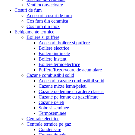
Ventiloconvectoare
Cosuri de fum
Accesorii cosuri de fum
Cos fum din ceramica
Cos fum din inox
Echipamente termice
Boilere si puffere
Accesorii boilere si puffere
Boilere electrice
Boilere indirecte
Boilere Instant
Boilere termoelectrice
Puffere/Rezervoare de acumulare
Cazane combustibil solid
Accesorii cazane combustibil solid
Cazane mixte lemn/peleti
Cazane pe lemne cu ardere clasica
Cazane pe lemne cu gazeificare
Cazane peleti
Sobe si seminee
Termoseminee
Centrale electrice
Centrale termice pe gaz
Condensare
Conventionale