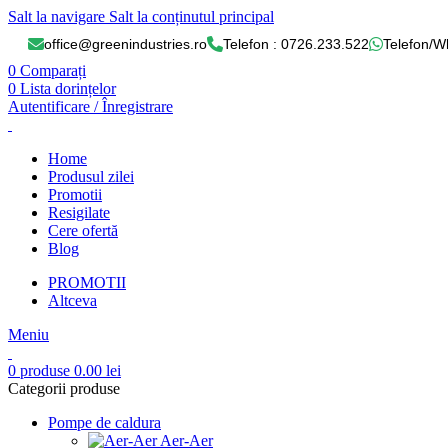
Salt la navigare
Salt la conținutul principal
office@greenindustries.ro
Telefon : 0726.233.522
Telefon/W
0
Comparați
0
Lista dorințelor
Autentificare / Înregistrare
Home
Produsul zilei
Promotii
Resigilate
Cere ofertă
Blog
PROMOTII
Altceva
Meniu
0
produse
0.00
lei
Categorii produse
Pompe de caldura
Aer-Aer