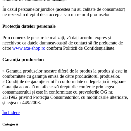
În cazul persoanelor juridice (acestea nu au calitate de consumator)
ne rezervăm dreptul de a accepta sau nu returul produselor.
Protecția datelor personale
Prin comenzile pe care le realizați, vă dați acordul expres și
neechivoc ca datele dumneavoastră de contact să fie prelucrate de
către
www.axa-shop.ro
conform Politicii de Confidențialitate.
Garanția produselor:
» Garanția produselor noastre diferă de la produs la produs şi este în
conformitate cu garanţia emisă de către producătorul produselor.
» Condițiile de garanție sunt în conformitate cu legislația în vigoare.
Garanția acordată nu afectează drepturile conferite prin legea
consumatorului și este în conformitate cu prevederile OG nr.
21/1992 privind Protecția Consumatorilor, cu modificările ulterioare,
și legea nr 449/2003.
Închidere
Categorii