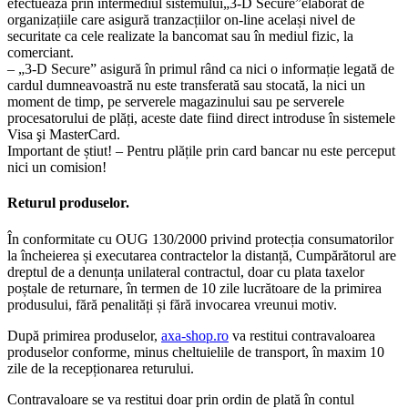
efectuează prin intermediul sistemului„3-D Secure”elaborat de
organizațiile care asigură tranzacțiilor on-line același nivel de
securitate ca cele realizate la bancomat sau în mediul fizic, la
comerciant.
– „3-D Secure” asigură în primul rând ca nici o informație legată de
cardul dumneavoastră nu este transferată sau stocată, la nici un
moment de timp, pe serverele magazinului sau pe serverele
procesatorului de plăți, aceste date fiind direct introduse în sistemele
Visa şi MasterCard.
Important de știut! – Pentru plățile prin card bancar nu este perceput
nici un comision!
Returul produselor.
În conformitate cu OUG 130/2000 privind protecția consumatorilor
la încheierea și executarea contractelor la distanță, Cumpărătorul are
dreptul de a denunța unilateral contractul, doar cu plata taxelor
poștale de returnare, în termen de 10 zile lucrătoare de la primirea
produsului, fără penalități și fără invocarea vreunui motiv.
După primirea produselor,
axa-shop.ro
va restitui contravaloarea
produselor conforme, minus cheltuielile de transport, în maxim 10
zile de la recepționarea returului.
Contravaloare se va restitui doar prin ordin de plată în contul