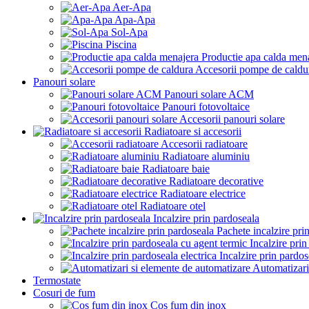
Aer-Apa
Apa-Apa
Sol-Apa
Piscina
Productie apa calda men
Accesorii pompe de caldu
Panouri solare
Panouri solare ACM
Panouri fotovoltaice
Accesorii panouri solare
Radiatoare si accesorii
Accesorii radiatoare
Radiatoare aluminiu
Radiatoare baie
Radiatoare decorative
Radiatoare electrice
Radiatoare otel
Incalzire prin pardoseala
Pachete incalzire pri
Incalzire pri
Incalzire prin pardos
Automatizari
Termostate
Cosuri de fum
Cos fum din inox