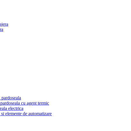
ajera
ra
n pardoseala
n pardoseala cu agent termic
eala electrica
 si elemente de automatizare