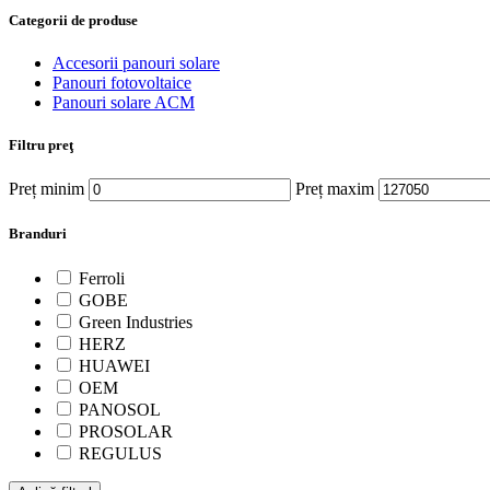
Categorii de produse
Accesorii panouri solare
Panouri fotovoltaice
Panouri solare ACM
Filtru preţ
Preț minim
Preț maxim
Branduri
Ferroli
GOBE
Green Industries
HERZ
HUAWEI
OEM
PANOSOL
PROSOLAR
REGULUS