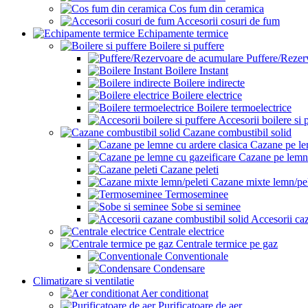
Cos fum din ceramica
Accesorii cosuri de fum
Echipamente termice
Boilere si puffere
Puffere/Rezer
Boilere Instant
Boilere indirecte
Boilere electrice
Boilere termoelectrice
Accesorii boilere si 
Cazane combustibil solid
Cazane pe le
Cazane pe lemne
Cazane peleti
Cazane mixte lemn/pel
Termoseminee
Sobe si seminee
Accesorii ca
Centrale electrice
Centrale termice pe gaz
Conventionale
Condensare
Climatizare si ventilatie
Aer conditionat
Purificatoare de aer