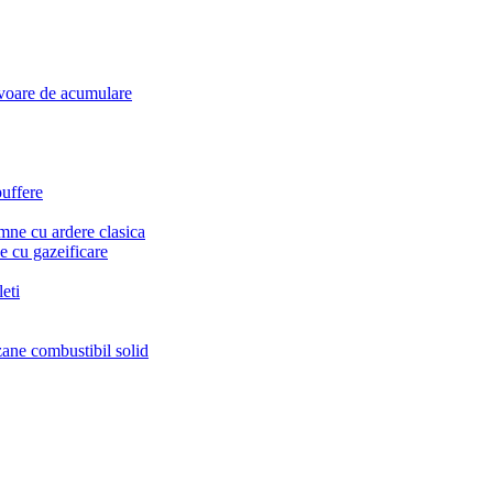
voare de acumulare
puffere
mne cu ardere clasica
 cu gazeificare
eti
zane combustibil solid