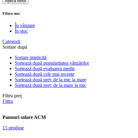
Aplică filtrul
Filtru stoc
În vânzare
În stoc
Categorii
Sortare după
Sortare implicită
Sortează după popularitatea vânzărilor
Sortează după evaluarea medie
Sortează după cele mai recente
Sortează după preț: de la mic la mare
Sortează după preț: de la mare la mic
Filtru preţ
Filtru
Panouri solare ACM
15 produse