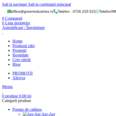
Salt la navigare
Salt la conținutul principal
office@greenindustries.ro
Telefon : 0726.233.522
Telefon/W
0
Comparați
0
Lista dorințelor
Autentificare / Înregistrare
Home
Produsul zilei
Promotii
Resigilate
Cere ofertă
Blog
PROMOTII
Altceva
Meniu
0
produse
0.00
lei
Categorii produse
Pompe de caldura
Aer-Aer