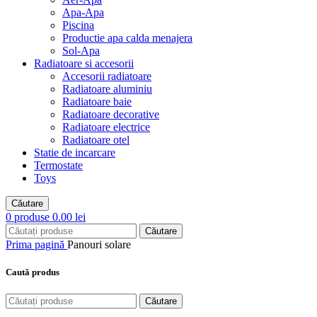
Apa-Apa
Piscina
Productie apa calda menajera
Sol-Apa
Radiatoare si accesorii
Accesorii radiatoare
Radiatoare aluminiu
Radiatoare baie
Radiatoare decorative
Radiatoare electrice
Radiatoare otel
Statie de incarcare
Termostate
Toys
Căutare
0
produse
0.00
lei
Căutare
Prima pagină
Panouri solare
Caută produs
Căutare