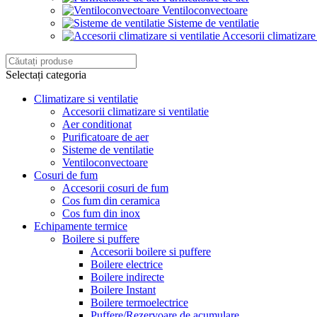
Ventiloconvectoare
Sisteme de ventilatie
Accesorii climatizare 
Selectați categoria
Climatizare si ventilatie
Accesorii climatizare si ventilatie
Aer conditionat
Purificatoare de aer
Sisteme de ventilatie
Ventiloconvectoare
Cosuri de fum
Accesorii cosuri de fum
Cos fum din ceramica
Cos fum din inox
Echipamente termice
Boilere si puffere
Accesorii boilere si puffere
Boilere electrice
Boilere indirecte
Boilere Instant
Boilere termoelectrice
Puffere/Rezervoare de acumulare