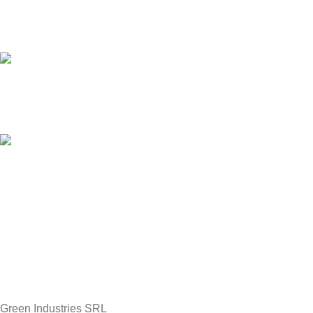
SUPORT ONLINE
Asistență prin telefon și e-mail
Site web securizat
Datele tale sunt protejate
RETUR GRATUIT
14 zile drept de retur
Green Industries SRL