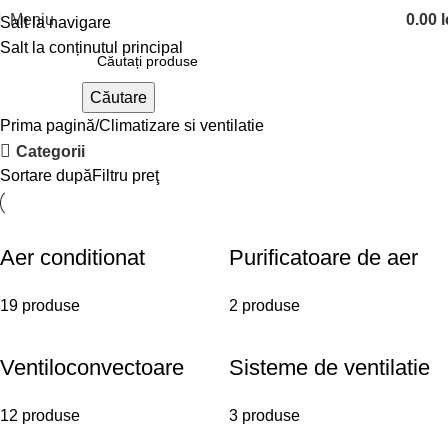
Meniu
0.00
l
Salt la navigare
Salt la conținutul principal
Căutare
Prima pagină
Climatizare si ventilatie
Categorii
Sortare după
Filtru preţ
Aer conditionat
Purificatoare de aer
19 produse
2 produse
Ventiloconvectoare
Sisteme de ventilatie
12 produse
3 produse