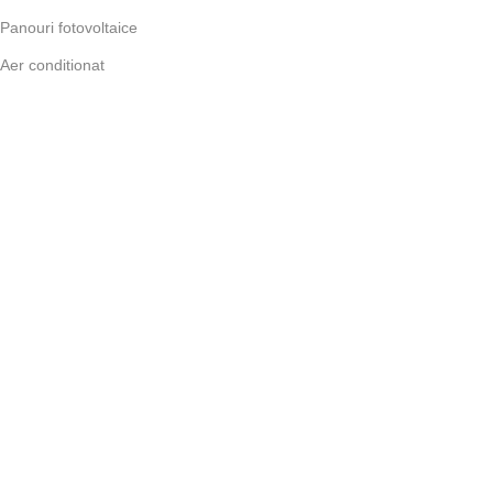
Panouri fotovoltaice
Aer conditionat
Termostate
Incalzire prin pardoseala
Contul meu
Contul meu
Comenzi
Adrese
Detalii cont
Lista dorintelor
Utile
Livrare si plata