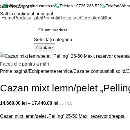
office@greenindustries.ro
Telefon : 0726.233.522
Telefon/What
Salt la navigare
Salt la conținutul principal
Home
Produsul zilei
Promotii
Resigilate
Cere ofertă
Blog
ategorii produse
Selectați categoria
Căutare
Faceți clic pentru a mări
Prima pagină
Echipamente termice
Cazane combustibil solid
C
Cazan mixt lemn/pelet „Pellin
14,660.00
lei
–
17,440.00
lei
cu TVA
Cazan mixt lemn/pelet „Pelling” 25-50 Maxi, rezervor dreapta.