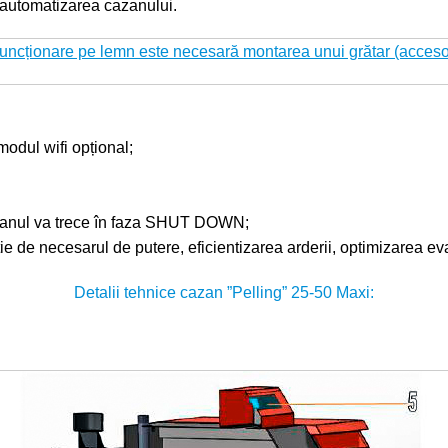
e automatizarea cazanului.
 funcționare pe lemn este necesară montarea unui grătar (acceso
modul wifi opțional;
cazanul va trece în faza SHUT DOWN;
ție de necesarul de putere, eficientizarea arderii, optimizarea ev
Detalii tehnice cazan ”Pelling” 25-50 Maxi: