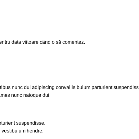
entru data viitoare când o să comentez.
us nunc dui adipiscing convallis bulum parturient suspendisse p
fames nunc natoque dui.
rturient suspendisse.
a vestibulum hendre.