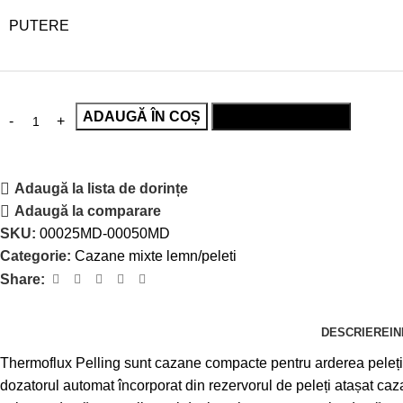
PUTERE
ADAUGĂ ÎN COȘ
CUMPĂRĂ RAPID
Adaugă la lista de dorințe
Adaugă la comparare
SKU:
00025MD-00050MD
Categorie:
Cazane mixte lemn/peleti
Share:
DESCRIERE
I
Thermoflux Pelling sunt cazane compacte pentru arderea pelețilo
dozatorul automat încorporat din rezervorul de peleți atașat ca