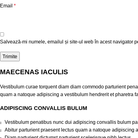
Email
*
Salvează-mi numele, emailul și site-ul web în acest navigator p
MAECENAS IACULIS
Vestibulum curae torquent diam diam commodo parturient penatib
quam a natoque adipiscing a vestibulum hendrerit et pharetra 
ADIPISCING CONVALLIS BULUM
Vestibulum penatibus nunc dui adipiscing convallis bulum pa
Abitur parturient praesent lectus quam a natoque adipiscing 
Diam parturient dictumst parturient scelerisque nibh lectus.