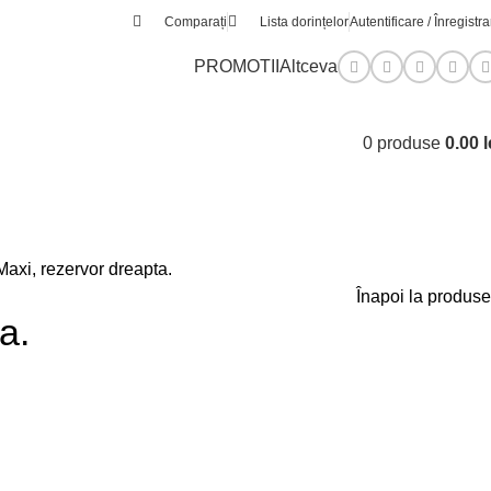
Comparați
Lista dorințelor
Autentificare / Înregistr
PROMOTII
Altceva
0
produse
0.00
l
Maxi, rezervor dreapta.
Înapoi la produse
a.