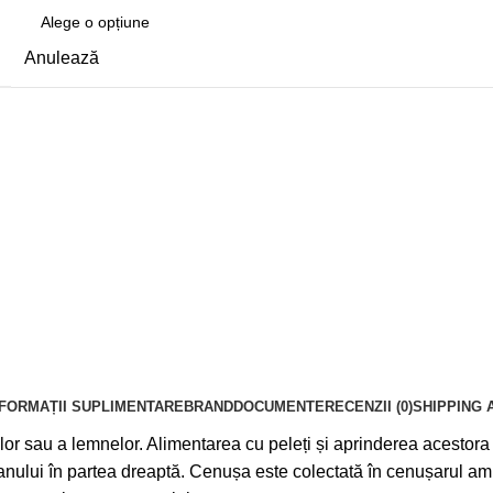
Anulează
NFORMAȚII SUPLIMENTARE
BRAND
DOCUMENTE
RECENZII (0)
SHIPPING 
r sau a lemnelor. Alimentarea cu peleți și aprinderea acestora 
zanului în partea dreaptă. Cenușa este colectată în cenușarul am