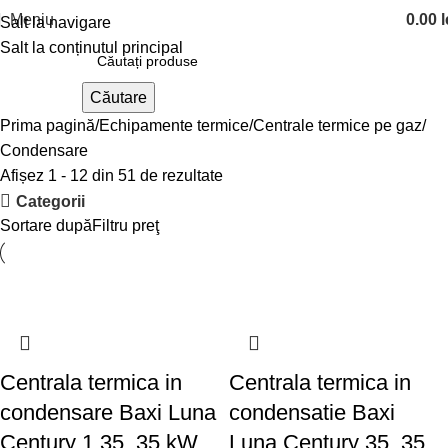
Meniu
0.00
l
Salt la navigare
Salt la conținutul principal
Căutare
Prima pagină
Echipamente termice
Centrale termice pe gaz
Condensare
Afișez 1 - 12 din 51 de rezultate
Categorii
Sortare după
Filtru preţ
Centrala termica in
Centrala termica in
condensare Baxi Luna
condensatie Baxi
Century 1.35, 35 kW,
Luna Century 35, 35