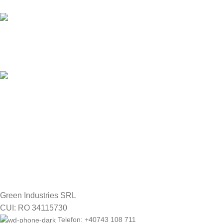
Asistență prin telefon și e-mail
Site web securizat
Datele tale sunt protejate
RETUR GRATUIT
14 zile drept de retur
Green Industries SRL
CUI: RO 34115730
Telefon: +40743 108 711