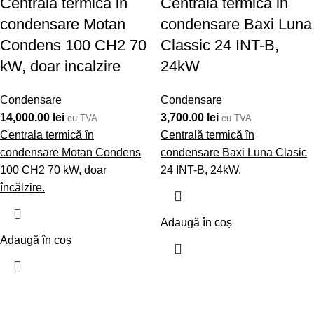
Centrala termica in
Centrala termica in
condensare Motan
condensare Baxi Luna
Condens 100 CH2 70
Classic 24 INT-B,
kW, doar incalzire
24kW
Condensare
Condensare
14,000.00
lei
3,700.00
lei
cu TVA
cu TVA
Centrala termică în
Centrală termică în
condensare Motan Condens
condensare Baxi Luna Clasic
100 CH2 70 kW, doar
24 INT-B, 24kW.
încălzire.
Adaugă în coș
Adaugă în coș