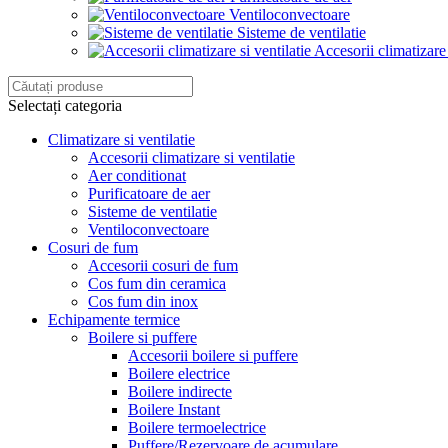
Ventiloconvectoare
Sisteme de ventilatie
Accesorii climatizare 
Selectați categoria
Climatizare si ventilatie
Accesorii climatizare si ventilatie
Aer conditionat
Purificatoare de aer
Sisteme de ventilatie
Ventiloconvectoare
Cosuri de fum
Accesorii cosuri de fum
Cos fum din ceramica
Cos fum din inox
Echipamente termice
Boilere si puffere
Accesorii boilere si puffere
Boilere electrice
Boilere indirecte
Boilere Instant
Boilere termoelectrice
Puffere/Rezervoare de acumulare