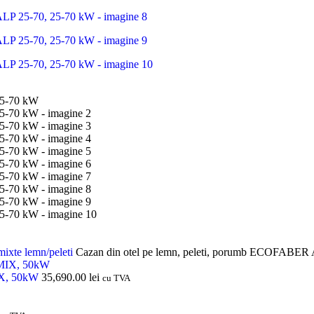
ixte lemn/peleti
Cazan din otel pe lemn, peleti, porumb ECOFABER
IX, 50kW
35,690.00
lei
cu TVA