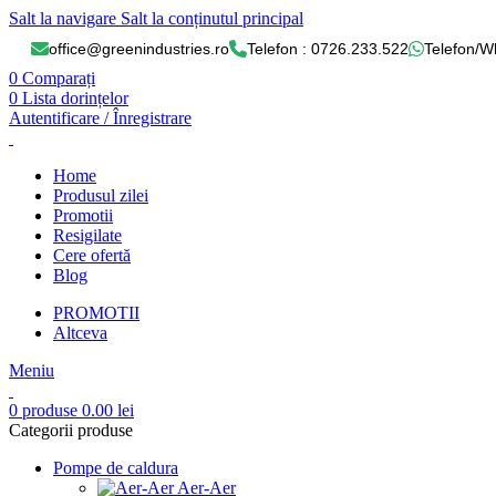
Salt la navigare
Salt la conținutul principal
office@greenindustries.ro
Telefon : 0726.233.522
Telefon/W
0
Comparați
0
Lista dorințelor
Autentificare / Înregistrare
Home
Produsul zilei
Promotii
Resigilate
Cere ofertă
Blog
PROMOTII
Altceva
Meniu
0
produse
0.00
lei
Categorii produse
Pompe de caldura
Aer-Aer