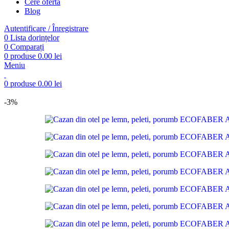
Cere ofertă
Blog
Autentificare / Înregistrare
0
Lista dorințelor
0
Comparați
0
produse
0.00
lei
Meniu
0
produse
0.00
lei
-3%