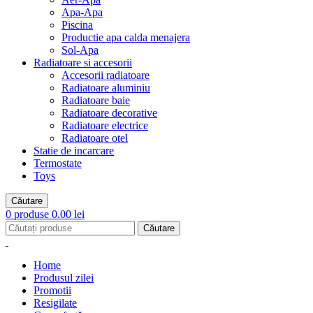
Apa-Apa
Piscina
Productie apa calda menajera
Sol-Apa
Radiatoare si accesorii
Accesorii radiatoare
Radiatoare aluminiu
Radiatoare baie
Radiatoare decorative
Radiatoare electrice
Radiatoare otel
Statie de incarcare
Termostate
Toys
Căutare
0
produse
0.00
lei
Căutare
Home
Produsul zilei
Promotii
Resigilate