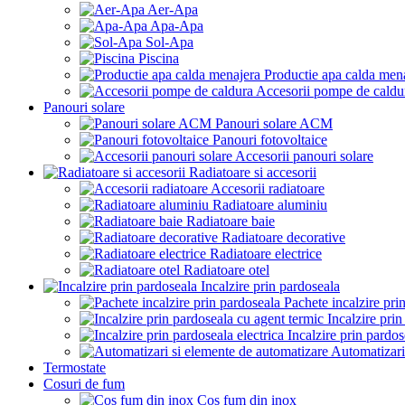
Aer-Apa
Apa-Apa
Sol-Apa
Piscina
Productie apa calda men
Accesorii pompe de caldu
Panouri solare
Panouri solare ACM
Panouri fotovoltaice
Accesorii panouri solare
Radiatoare si accesorii
Accesorii radiatoare
Radiatoare aluminiu
Radiatoare baie
Radiatoare decorative
Radiatoare electrice
Radiatoare otel
Incalzire prin pardoseala
Pachete incalzire pri
Incalzire pri
Incalzire prin pardos
Automatizari
Termostate
Cosuri de fum
Cos fum din inox