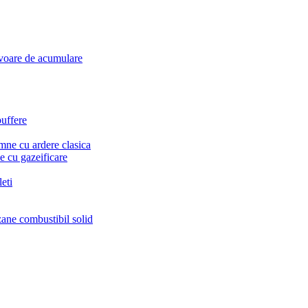
voare de acumulare
puffere
mne cu ardere clasica
 cu gazeificare
eti
zane combustibil solid