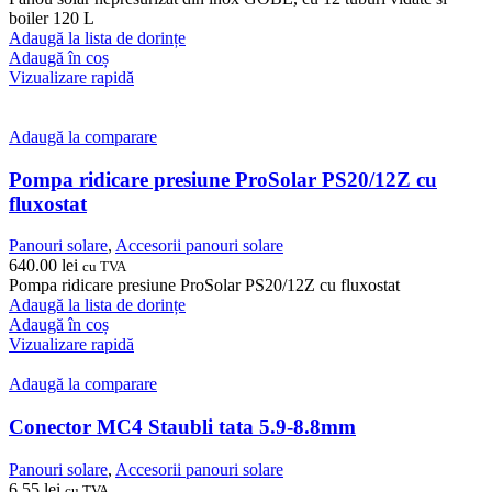
boiler 120 L
Adaugă la lista de dorințe
Adaugă în coș
Vizualizare rapidă
Adaugă la comparare
Pompa ridicare presiune ProSolar PS20/12Z cu
fluxostat
Panouri solare
,
Accesorii panouri solare
640.00
lei
cu TVA
Pompa ridicare presiune ProSolar PS20/12Z cu fluxostat
Adaugă la lista de dorințe
Adaugă în coș
Vizualizare rapidă
Adaugă la comparare
Conector MC4 Staubli tata 5.9-8.8mm
Panouri solare
,
Accesorii panouri solare
6.55
lei
cu TVA