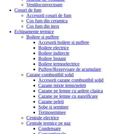
Ventiloconvectoare
Cosuri de fum
Accesorii cosuri de fum
Cos fum din ceramica
Cos fum din inox
Echipamente termice
Boilere si puffere
Accesorii boilere si puffere
Boilere electrice
Boilere indirecte
Boilere Instant
Boilere termoelectrice
Puffere/Rezervoare de acumulare
Cazane combustibil solid
Accesorii cazane combustibil solid
Cazane mixte lemn/peleti
Cazane pe lemne cu ardere clasica
Cazane pe lemne cu gazeificare
Cazane peleti
Sobe si seminee
Termoseminee
Centrale electrice
Centrale termice pe gaz
Condensare
Conventionale