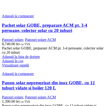
Adaugă la comparare
Pachet solar GOBE, preparare ACM pt. 3-4
persoane, colector solar cu 20 tuburi
Panouri solare
,
Panouri solare ACM
8,740.00
lei
cu TVA
Pachet solar GOBE, preparare ACM pt. 3-4 persoane, colector solar
cu 20 tuburi
Adaugă la lista de dorințe
Adaugă în coș
Vizualizare rapidă
Adaugă la comparare
Panou solar nepresurizat din inox GOBE, cu 12
tuburi vidate si boiler 120 L
Panouri solare
,
Panouri solare ACM
1,390.00
lei
cu TVA
Panou solar nepresurizat din inox GOBE, cu 12 tuburi vidate si