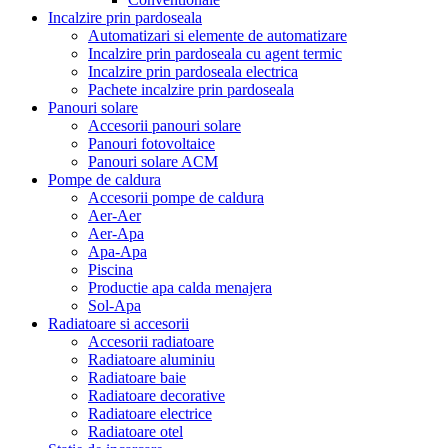
Incalzire prin pardoseala
Automatizari si elemente de automatizare
Incalzire prin pardoseala cu agent termic
Incalzire prin pardoseala electrica
Pachete incalzire prin pardoseala
Panouri solare
Accesorii panouri solare
Panouri fotovoltaice
Panouri solare ACM
Pompe de caldura
Accesorii pompe de caldura
Aer-Aer
Aer-Apa
Apa-Apa
Piscina
Productie apa calda menajera
Sol-Apa
Radiatoare si accesorii
Accesorii radiatoare
Radiatoare aluminiu
Radiatoare baie
Radiatoare decorative
Radiatoare electrice
Radiatoare otel