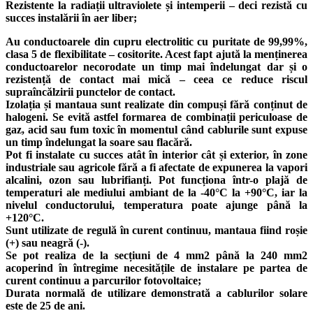
Rezistente la radiații ultraviolete și intemperii – deci rezistă cu
succes instalării în aer liber;
Au conductoarele din cupru electrolitic cu puritate de 99,99%,
clasa 5 de flexibilitate – cositorite. Acest fapt ajută la menținerea
conductoarelor necorodate un timp mai îndelungat dar și o
rezistență de contact mai mică – ceea ce reduce riscul
supraîncălzirii punctelor de contact.
Izolația și mantaua sunt realizate din compuși fără conținut de
halogeni. Se evită astfel formarea de combinații periculoase de
gaz, acid sau fum toxic în momentul când cablurile sunt expuse
un timp îndelungat la soare sau flacără.
Pot fi instalate cu succes atât în interior cât și exterior, în zone
industriale sau agricole fără a fi afectate de expunerea la vapori
alcalini, ozon sau lubrifianți. Pot funcționa într-o plajă de
temperaturi ale mediului ambiant de la -40°C la +90°C, iar la
nivelul conductorului, temperatura poate ajunge până la
+120°C.
Sunt utilizate de regulă în curent continuu, mantaua fiind roșie
(+) sau neagră (-).
Se pot realiza de la secțiuni de 4 mm2 până la 240 mm2
acoperind în întregime necesitățile de instalare pe partea de
curent continuu a parcurilor fotovoltaice;
Durata normală de utilizare demonstrată a cablurilor solare
este de 25 de ani.