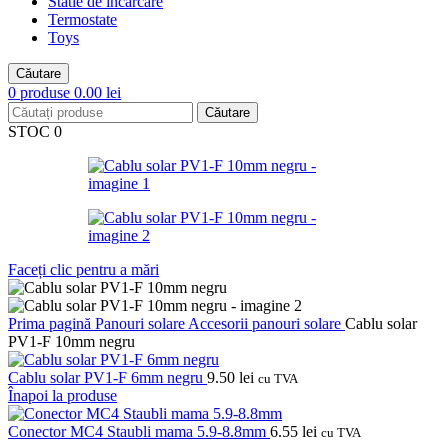
Statie de incarcare
Termostate
Toys
Căutare
0
produse
0.00
lei
Căutare
STOC 0
Faceți clic pentru a mări
Prima pagină
Panouri solare
Accesorii panouri solare
Cablu solar
PV1-F 10mm negru
Cablu solar PV1-F 6mm negru
9.50
lei
cu TVA
Înapoi la produse
Conector MC4 Staubli mama 5.9-8.8mm
6.55
lei
cu TVA