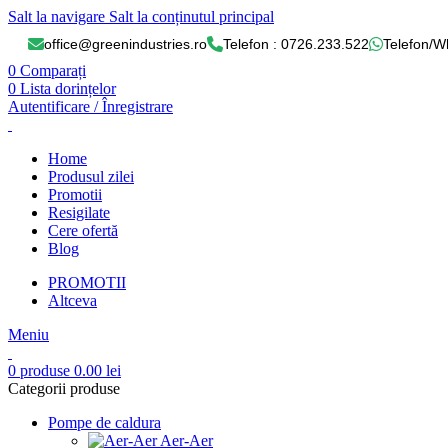
Salt la navigare
Salt la conținutul principal
office@greenindustries.ro
Telefon : 0726.233.522
Telefon/W
0
Comparați
0
Lista dorințelor
Autentificare / Înregistrare
Home
Produsul zilei
Promotii
Resigilate
Cere ofertă
Blog
PROMOTII
Altceva
Meniu
0
produse
0.00
lei
Categorii produse
Pompe de caldura
Aer-Aer