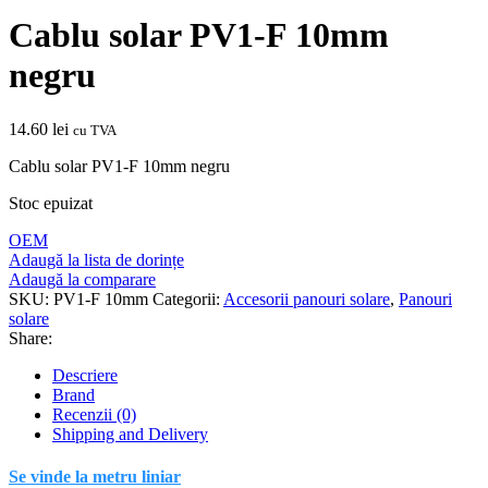
Cablu solar PV1-F 10mm
negru
14.60
lei
cu TVA
Cablu solar PV1-F 10mm negru
Stoc epuizat
OEM
Adaugă la lista de dorințe
Adaugă la comparare
SKU:
PV1-F 10mm
Categorii:
Accesorii panouri solare
,
Panouri
solare
Share:
Descriere
Brand
Recenzii (0)
Shipping and Delivery
Se vinde la metru liniar