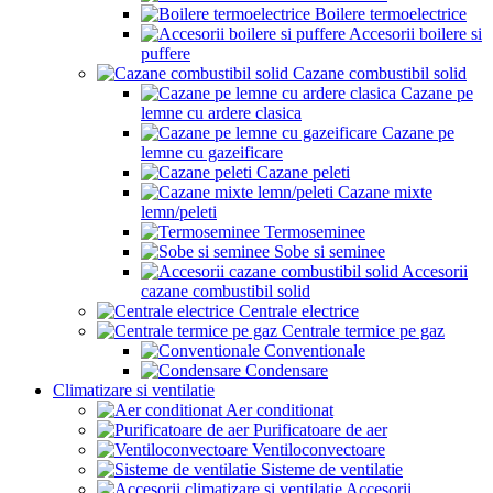
Boilere termoelectrice
Accesorii boilere si
puffere
Cazane combustibil solid
Cazane pe
lemne cu ardere clasica
Cazane pe
lemne cu gazeificare
Cazane peleti
Cazane mixte
lemn/peleti
Termoseminee
Sobe si seminee
Accesorii
cazane combustibil solid
Centrale electrice
Centrale termice pe gaz
Conventionale
Condensare
Climatizare si ventilatie
Aer conditionat
Purificatoare de aer
Ventiloconvectoare
Sisteme de ventilatie
Accesorii