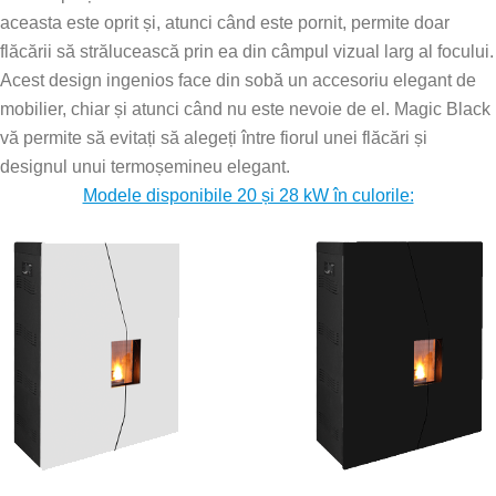
aceasta este oprit și, atunci când este pornit, permite doar
flăcării să strălucească prin ea din câmpul vizual larg al focului.
Acest design ingenios face din sobă un accesoriu elegant de
mobilier, chiar și atunci când nu este nevoie de el. Magic Black
vă permite să evitați să alegeți între fiorul unei flăcări și
designul unui termoșemineu elegant.
Modele disponibile 20 și 28 kW în culorile: