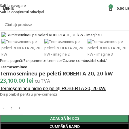
Salt la navigare
0
MENIU
0.00
LE
Salt la conținutul principal
Faceți clic pentru a mări
Prima pagină
Echipamente termice
Cazane combustibil solid
Termoseminee
Termosemineu pe peleti ROBERTA 20, 20 kW
23,100.00
lei
cu TVA
Termoșemineu hidro pe peleți ROBERTA 20, 20 kW.
Disponibil pentru pre-comenzi
ADAUGĂ ÎN COȘ
CUMPĂRĂ RAPID