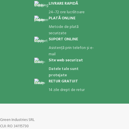
LIVRARE RAPIDĂ
24–72 ore lucrătoare
PLATĂ ONLINE
Metode de plată
securizate
SUPORT ONLINE
Asistență prin telefon și e-
mail
Site web securizat
Datele tale sunt
protejate
RETUR GRATUIT
14 zile drept de retur
Green Industries SRL
CUI: RO 34115730