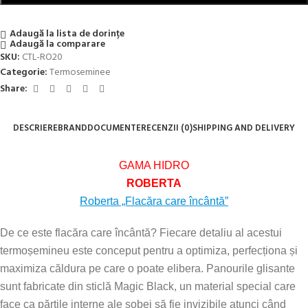
Adaugă la lista de dorințe
Adaugă la comparare
SKU:
CTL-RO20
Categorie:
Termoseminee
Share:
DESCRIERE
BRAND
DOCUMENTE
RECENZII (0)
SHIPPING AND DELIVERY
GAMA HIDRO
ROBERTA
Roberta „Flacăra care încântă”
De ce este flacăra care încântă? Fiecare detaliu al acestui
termoșemineu este conceput pentru a optimiza, perfecționa și
maximiza căldura pe care o poate elibera. Panourile glisante
sunt fabricate din sticlă Magic Black, un material special care
face ca părțile interne ale sobei să fie invizibile atunci când