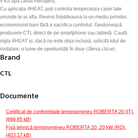
» Kit apă caldă menajeră.
Cu aplicația 4HEAT, poți controla temperatura casei tale
oriunde te-ai afla. Revino întotdeauna la un mediu primitor,
economisind bani fără a sacrifica confortul. Gestionează
produsele CTL direct de pe smartphone sau tabletă. Caută
sigla 4HEAT și, dacă nu este deja inclusă, solicită kitul de
instalare: o lume de oportunități în doar câteva clicuri.
Brand
CTL
Documente
Certificat de conformitate termoșemineu ROBERTA 20 (IT).
Fișă tehnică termoșemineu ROBERTA 20, 20 kW (RO).