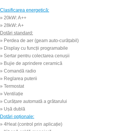
Clasificarea energetică:
» 20kW: A++
» 28kW: A+
Dotări standard:
» Perdea de aer (geam auto-curățabil)
» Display cu funcții programabile
» Sertar pentru colectarea cenușii
» Bujie de aprindere ceramică
» Comandă radio
» Reglarea puterii
» Termostat
» Ventilație
» Curățare automată a grătarului
» Ușă dublă
Dotări opționale:
» 4Heat (control prin aplicație)