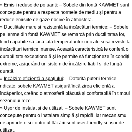
»
Emisii reduse de poluanți
: – Sobele din fontă KAWMET sunt
concepute pentru a respecta normele de mediu și pentru a
reduce emisiile de gaze nocive în atmosferă.
»
Ductilitate mare și rezistență la încărcături termice
: – Sobele
pe lemne din fontă KAWMET se remarcă prin ductilitatea lor,
fiind capabile să facă față temperaturilor ridicate și să reziste la
încărcături termice intense. Această caracteristică le conferă o
durabilitate excepțională și le permite să funcționeze în condiții
extreme, asigurând un sistem de încălzire fiabil și de lungă
durată.
»
Încălzire eficientă a spațiului
: – Datorită puterii termice
ridicate, sobele KAWMET asigură încălzirea eficientă a
încăperilor, creând o atmosferă plăcută și confortabilă în timpul
sezonului rece.
»
Ușor de instalat și de utilizat
: – Sobele KAWMET sunt
concepute pentru o instalare simplă și rapidă, iar mecanismul
de aprindere și controlul flăcării sunt user-friendly și ușor de
utilizat.