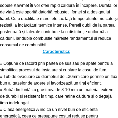
sobele Kawmet îți vor oferi rapid căldură în încăpere. Durata lor
de viață este sporită datorită robusteții fontei și a designului
fiabil. Cu o ductilitate mare, ele fac față temperaturilor ridicate și
rezistă la încărcături termice intense. Pereții dubli de la partea
posterioară și laterale contribuie la o distribuție uniformă a
căldurii, iar dubla combustie mărește randamentul și reduce
consumul de combustibil.
Caracteristici:
» Opțiune de racord prin partea de sus sau pe spate pentru a
simplifica procesul de instalare și cuplare la coșul de fum.
» Tub de evacuare cu diametrul de 130mm care permite un flux
bun al gazelor de ardere și favorizează un tiraj eficient.
» Sobă din fontă cu grosimea de 8-10 mm un material extrem
de durabil și rezistent în timp, care reține căldura și o degajă
timp îndelungat.
» Clasa energetică A indică un nivel bun de eficiență
energetică, ceea ce presupune costuri reduse pentru