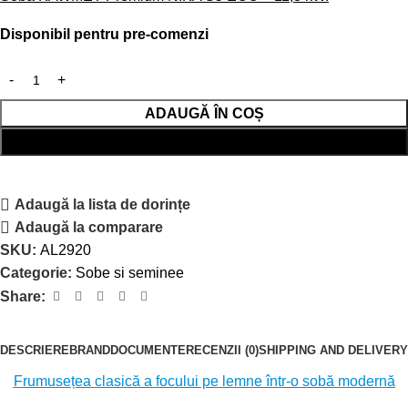
Disponibil pentru pre-comenzi
ADAUGĂ ÎN COȘ
CUMPĂRĂ RAPID
Adaugă la lista de dorințe
Adaugă la comparare
SKU:
AL2920
Categorie:
Sobe si seminee
Share:
DESCRIERE
BRAND
DOCUMENTE
RECENZII (0)
SHIPPING AND DELIVERY
Frumusețea clasică a focului pe lemne într-o sobă modernă