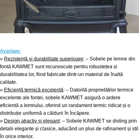
.
Avantaje:
»
Rezistență și durabilitate superioare
: – Sobele pe lemne din
fontă KAWMET sunt recunoscute pentru robustețea și
durabilitatea lor, fiind fabricate dintr-un material de înaltă
calitate.
»
Eficiență termică excelentă
: – Datorită proprietăților termice
excelente ale fontei, sobele KAWMET asigură o ardere
eficientă a lemnului, oferind un randament termic ridicat și o
distribuție uniformă a căldurii în încăpere.
»
Design atractiv și elegant
: – Sobele KAWMET se disting prin
detalii elegante și clasice, aducând un plus de rafinament și stil
în orice interior.