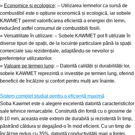
»
Economice și ecologice
: – Utilizarea lemnelor ca sursă de
combustibil este o opțiune economică și ecologică, iar sobele
KAWMET permit valorificarea eficientă a energiei din lemn,
reducând astfel consumul de combustibili fosili.
»
Versatilitate în utilizare
: – Sobele KAWMET pot fi utilizate în
diverse tipuri de spații, de la locuințe particulare până la spații
comerciale sau rezidențiale, adaptându-se nevoilor și
preferințelor utilizatorilor.
»
Valoare pe termen lung
: – Datorită calității și durabilității lor,
sobele KAWMET reprezintă o investiție pe termen lung, oferind
beneficii de încălzire și confort pentru mulți ani înainte.
.
Sistem complet studiat pentru o eficiență maximă
Soba Kawmet este o alegere excelentă datorită caracteristicilor
sale tehnice remarcabile. Construită din fontă cu o grosime de
8-10 mm, aceasta este extrem de durabilă și rezistentă în timp,
păstrând căldura și degajând-o în mod eficient. Cu un timp de
încălzire redus cu 35%, datorită conductivității mari a fontei,