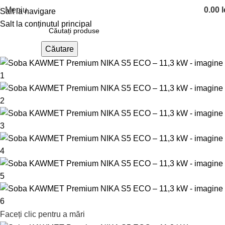
Meniu
0.00
l
Salt la navigare
Salt la conținutul principal
Căutare
Faceți clic pentru a mări