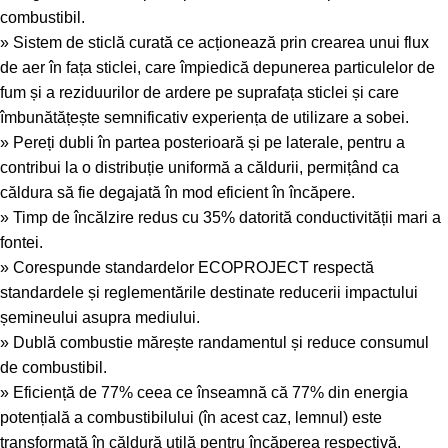
combustibil.
» Sistem de sticlă curată ce acționează prin crearea unui flux
de aer în fața sticlei, care împiedică depunerea particulelor de
fum și a reziduurilor de ardere pe suprafața sticlei și care
îmbunătățește semnificativ experiența de utilizare a sobei.
» Pereți dubli în partea posterioară și pe laterale, pentru a
contribui la o distribuție uniformă a căldurii, permițând ca
căldura să fie degajată în mod eficient în încăpere.
» Timp de încălzire redus cu 35% datorită conductivității mari a
fontei.
» Corespunde standardelor ECOPROJECT respectă
standardele și reglementările destinate reducerii impactului
șemineului asupra mediului.
» Dublă combustie mărește randamentul și reduce consumul
de combustibil.
» Eficiență de 77% ceea ce înseamnă că 77% din energia
potențială a combustibilului (în acest caz, lemnul) este
transformată în căldură utilă pentru încăperea respectivă,