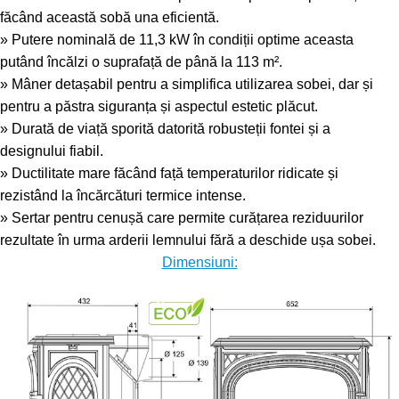
făcând această sobă una eficientă.
» Putere nominală de 11,3 kW în condiții optime aceasta
putând încălzi o suprafață de până la 113 m².
» Mâner detașabil pentru a simplifica utilizarea sobei, dar și
pentru a păstra siguranța și aspectul estetic plăcut.
» Durată de viață sporită datorită robusteții fontei și a
designului fiabil.
» Ductilitate mare făcând față temperaturilor ridicate și
rezistând la încărcături termice intense.
» Sertar pentru cenușă care permite curățarea reziduurilor
rezultate în urma arderii lemnului fără a deschide ușa sobei.
Dimensiuni: