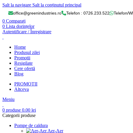
Salt la navigare
Salt la conținutul principal
office@greenindustries.ro
Telefon : 0726.233.522
Telefon/W
0
Comparați
0
Lista dorințelor
Autentificare / Înregistrare
Home
Produsul zilei
Promotii
Resigilate
Cere ofertă
Blog
PROMOTII
Altceva
Meniu
0
produse
0.00
lei
Categorii produse
Pompe de caldura
Aer-Aer