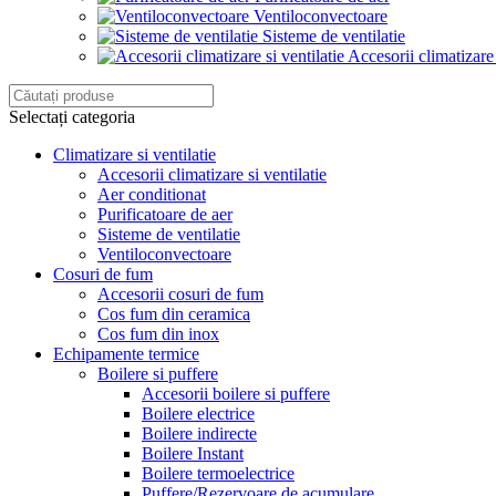
Ventiloconvectoare
Sisteme de ventilatie
Accesorii climatizare 
Selectați categoria
Climatizare si ventilatie
Accesorii climatizare si ventilatie
Aer conditionat
Purificatoare de aer
Sisteme de ventilatie
Ventiloconvectoare
Cosuri de fum
Accesorii cosuri de fum
Cos fum din ceramica
Cos fum din inox
Echipamente termice
Boilere si puffere
Accesorii boilere si puffere
Boilere electrice
Boilere indirecte
Boilere Instant
Boilere termoelectrice
Puffere/Rezervoare de acumulare