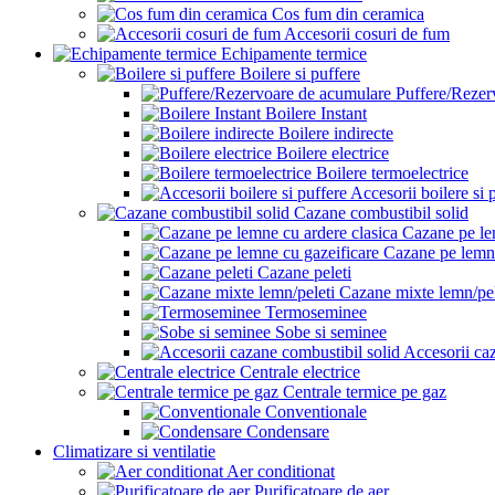
Cos fum din ceramica
Accesorii cosuri de fum
Echipamente termice
Boilere si puffere
Puffere/Rezer
Boilere Instant
Boilere indirecte
Boilere electrice
Boilere termoelectrice
Accesorii boilere si 
Cazane combustibil solid
Cazane pe le
Cazane pe lemne
Cazane peleti
Cazane mixte lemn/pel
Termoseminee
Sobe si seminee
Accesorii ca
Centrale electrice
Centrale termice pe gaz
Conventionale
Condensare
Climatizare si ventilatie
Aer conditionat
Purificatoare de aer