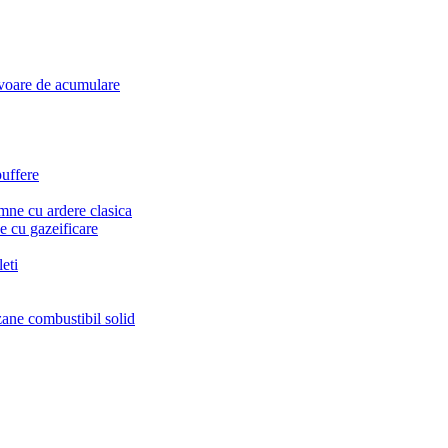
voare de acumulare
puffere
mne cu ardere clasica
 cu gazeificare
eti
zane combustibil solid