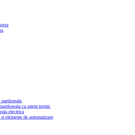
ajera
ra
n pardoseala
n pardoseala cu agent termic
eala electrica
 si elemente de automatizare