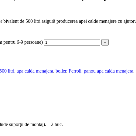
valent de 500 litri asigură producerea apei calde menajere cu ajutorul
cm pentru 6-9 persoane)
500 litri
,
apa calda menajera
,
boiler
,
Ferroli
,
panou apa calda menajera
,
e suporții de montaj). – 2 buc.