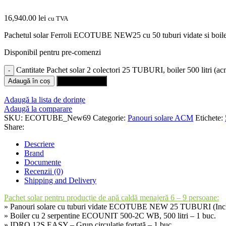
16,940.00
lei
cu TVA
Pachetul solar Ferroli ECOTUBE NEW25 cu 50 tuburi vidate si boiler bi
Disponibil pentru pre-comenzi
Cantitate Pachet solar 2 colectori 25 TUBURI, boiler 500 litri (a
Adaugă în coș
Cumpără rapid
Adaugă la lista de dorințe
Adaugă la comparare
SKU:
ECOTUBE_New69
Categorie:
Panouri solare ACM
Etichete:
Share:
Descriere
Brand
Documente
Recenzii (0)
Shipping and Delivery
Pachet solar pentru producție de apă caldă menajeră 6 – 9 persoane:
» Panouri solare cu tuburi vidate ECOTUBE NEW 25 TUBURI (Includ
» Boiler cu 2 serpentine ECOUNIT 500-2C WB, 500 litri – 1 buc.
» IDRO 12S EASY – Grup circulație forțată – 1 buc.