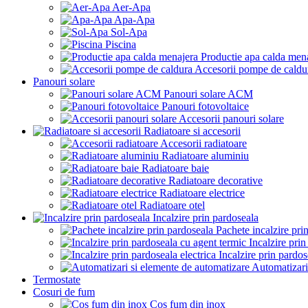
Aer-Apa
Apa-Apa
Sol-Apa
Piscina
Productie apa calda men
Accesorii pompe de caldu
Panouri solare
Panouri solare ACM
Panouri fotovoltaice
Accesorii panouri solare
Radiatoare si accesorii
Accesorii radiatoare
Radiatoare aluminiu
Radiatoare baie
Radiatoare decorative
Radiatoare electrice
Radiatoare otel
Incalzire prin pardoseala
Pachete incalzire pri
Incalzire pri
Incalzire prin pardos
Automatizari
Termostate
Cosuri de fum
Cos fum din inox