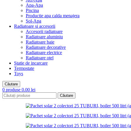
Apa-Apa
Piscina
Productie apa calda menajera
Sol-Apa
Radiatoare si accesorii
Accesorii radiatoare
Radiatoare aluminiu
Radiatoare baie
Radiatoare decorative
Radiatoare electrice
Radiatoare otel
Statie de incarcare
Termostate
Toys
Căutare
0
produse
0.00
lei
Căutare