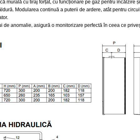
că murală cu tiraj forțat, cu funcționare pe gaz pentru încălzire
ură. Modularea continuă a puterii de ardere, atât pentru circuit
tor.
i de anomalie, asigură o monitorizare perfectă în ceea ce prive