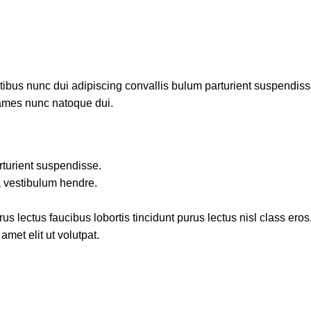
us nunc dui adipiscing convallis bulum parturient suspendisse p
fames nunc natoque dui.
rturient suspendisse.
a vestibulum hendre.
s lectus faucibus lobortis tincidunt purus lectus nisl class ero
met elit ut volutpat.