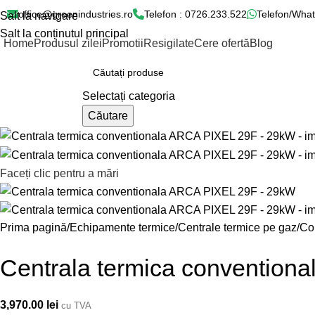
office@greenindustries.ro
Telefon : 0726.233.522
Telefon/What
Salt la navigare
Salt la conținutul principal
Home
Produsul zilei
Promotii
Resigilate
Cere ofertă
Blog
ategorii produse
Selectați categoria
Căutare
Faceți clic pentru a mări
Prima pagină
Echipamente termice
Centrale termice pe gaz
Co
Centrala termica conventio
3,970.00
lei
cu TVA