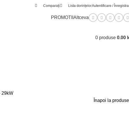
Comparați
Lista dorințelor
Autentificare / Înregistr
PROMOTII
Altceva
0
produse
0.00
l
– 29kW
Înapoi la produse