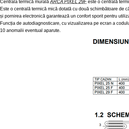
Centrala termică murală
ARCA PIXEL 29F
este o centrală termi
Este o centrală termică mică dotată cu două schimbătoare de căld
și pornirea electronică garantează un confort sporit pentru utiliza
Funcția de autodiagnosticare, cu vizualizarea pe ecran a codulu
10 anomalii eventual aparute.