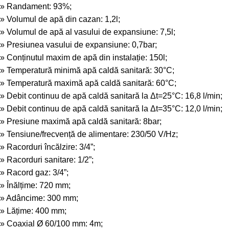
» Randament: 93%;
» Volumul de apă din cazan: 1,2l;
» Volumul de apă al vasului de expansiune: 7,5l;
» Presiunea vasului de expansiune: 0,7bar;
» Conținutul maxim de apă din instalație: 150l;
» Temperatură minimă apă caldă sanitară: 30°C;
» Temperatură maximă apă caldă sanitară: 60°C;
» Debit continuu de apă caldă sanitară la Δt=25°C: 16,8 l/min;
» Debit continuu de apă caldă sanitară la Δt=35°C: 12,0 l/min;
» Presiune maximă apă caldă sanitară: 8bar;
» Tensiune/frecvență de alimentare: 230/50 V/Hz;
» Racorduri încălzire: 3/4”;
» Racorduri sanitare: 1/2”;
» Racord gaz: 3/4”;
» Înălțime: 720 mm;
» Adâncime: 300 mm;
» Lățime: 400 mm;
» Coaxial Ø 60/100 mm: 4m;