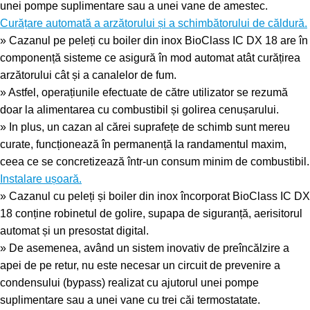
unei pompe suplimentare sau a unei vane de amestec.
Curățare automată a arzătorului și a schimbătorului de căldură.
» Cazanul pe peleți cu boiler din inox BioClass IC DX 18 are în
componență sisteme ce asigură în mod automat atât curățirea
arzătorului cât și a canalelor de fum.
» Astfel, operațiunile efectuate de către utilizator se rezumă
doar la alimentarea cu combustibil și golirea cenușarului.
» In plus, un cazan al cărei suprafețe de schimb sunt mereu
curate, funcționează în permanență la randamentul maxim,
ceea ce se concretizează într-un consum minim de combustibil.
Instalare ușoară.
» Cazanul cu peleți și boiler din inox încorporat BioClass IC DX
18 conține robinetul de golire, supapa de siguranță, aerisitorul
automat și un presostat digital.
» De asemenea, având un sistem inovativ de preîncălzire a
apei de pe retur, nu este necesar un circuit de prevenire a
condensului (bypass) realizat cu ajutorul unei pompe
suplimentare sau a unei vane cu trei căi termostatate.