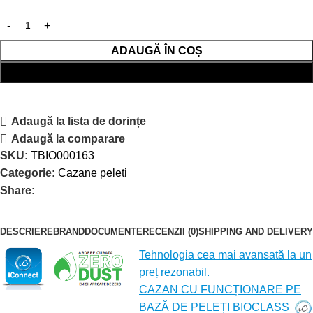
ADAUGĂ ÎN COȘ
CUMPĂRĂ RAPID
Adaugă la lista de dorințe
Adaugă la comparare
SKU:
TBIO000163
Categorie:
Cazane peleti
Share:
DESCRIERE
BRAND
DOCUMENTE
RECENZII (0)
SHIPPING AND DELIVERY
Tehnologia cea mai avansată la un
preț rezonabil.
CAZAN CU FUNCȚIONARE PE
BAZĂ DE PELEȚI BIOCLASS