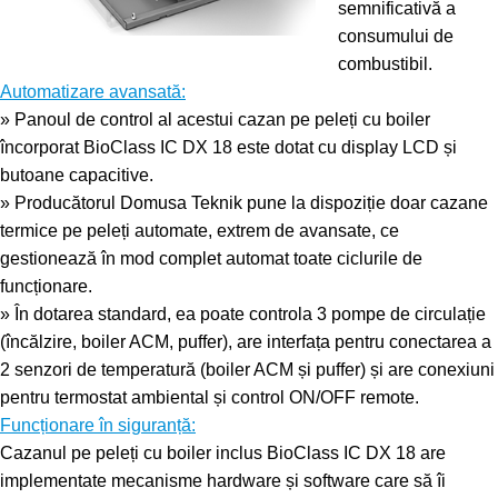
semnificativă a
consumului de
combustibil.
Automatizare avansată:
» Panoul de control al acestui cazan pe peleți cu boiler
încorporat BioClass IC DX 18 este dotat cu display LCD și
butoane capacitive.
» Producătorul Domusa Teknik pune la dispoziție doar cazane
termice pe peleți automate, extrem de avansate, ce
gestionează în mod complet automat toate ciclurile de
funcționare.
» În dotarea standard, ea poate controla 3 pompe de circulație
(încălzire, boiler ACM, puffer), are interfața pentru conectarea a
2 senzori de temperatură (boiler ACM și puffer) și are conexiuni
pentru termostat ambiental și control ON/OFF remote.
Funcționare în siguranță:
Cazanul pe peleți cu boiler inclus BioClass IC DX 18 are
implementate mecanisme hardware și software care să îi