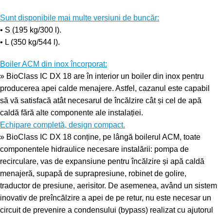
Sunt disponibile mai multe versiuni de buncăr:
• S (195 kg/300 l).
• L (350 kg/544 l).
Boiler ACM din inox încorporat:
» BioClass IC DX 18 are în interior un boiler din inox pentru
producerea apei calde menajere. Astfel, cazanul este capabil
să vă satisfacă atât necesarul de încălzire cât și cel de apă
caldă fără alte componente ale instalației.
Echipare completă, design compact.
» BioClass IC DX 18 conține, pe lângă boilerul ACM, toate
componentele hidraulice necesare instalării: pompa de
recirculare, vas de expansiune pentru încălzire și apă caldă
menajeră, supapă de suprapresiune, robinet de golire,
traductor de presiune, aerisitor. De asemenea, având un sistem
inovativ de preîncălzire a apei de pe retur, nu este necesar un
circuit de prevenire a condensului (bypass) realizat cu ajutorul