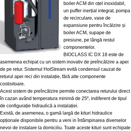
boiler ACM din oțel inoxidabil,
un puffer inerțial integrat, pompa
de recirculare, vase de
expansiune pentru încălzire și
boiler ACM, supape de
presiune, pe lângă restul
componentelor.
BIOCLASS IC DX 18 este de
asemenea echipat cu un sistem inovativ de preîncălzire a apei
de pe retur. Sistemul HotStream evită condensul cauzat de
returul apei reci din instalație, fără alte componente
costisitoare.
Acest sistem de preîncălzire permite conectarea returului direct
în cazan având temperatura minimă de 25º, indiferent de tipul
de configurație hidraulică a instalației.
Există, de asemenea, o gamă largă de kituri hidraulice
opționale disponibile pentru a veni in întâmpinarea diverselor
nevoi de instalare la domiciliu. Toate aceste kituri sunt echipate