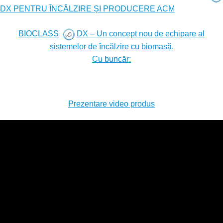
DX PENTRU ÎNCĂLZIRE ȘI PRODUCERE ACM
..
.
BIOCLASS
DX – Un concept nou de echipare al
sistemelor de încălzire cu biomasă.
Cu buncăr:
Prezentare video produs