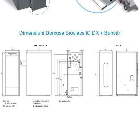
Dimensiuni Domusa Bioclass IC DX + Buncăr