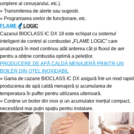
umplere al cenușarului, etc.).
» Transmiterea de alerte sau sugestii.
» Programarea orelor de funcționare, etc.
FLAME
LOGIC
Cazanul BIOCLASS IC DX 18 este echipat cu sistemul
inteligent de control al combustiei „FLAME LOGIC” care
analizează în mod continuu atât arderea cât și fluxul de aer
pentru a obține combustia optimă a peleților.
PRODUCERE DE APĂ CALDĂ MENAJERĂ PRINTR-UN
BOILER DIN OȚEL INOXIDABIL
» Gama de cazane BIOCLASS IC DX asigură într-un mod rapid
producerea de apă caldă menajeră și acumularea de
temperatura în puffer pentru utilizarea ulterioară.
» Conține un boiler din inox și un acumulator inerțial compact,
necesitând mai puțin spațiu pentru instalare.