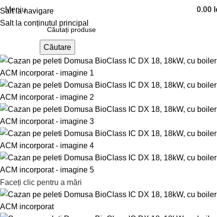
Meniu
0.00
l
Salt la navigare
Salt la conținutul principal
Căutare
Faceți clic pentru a mări