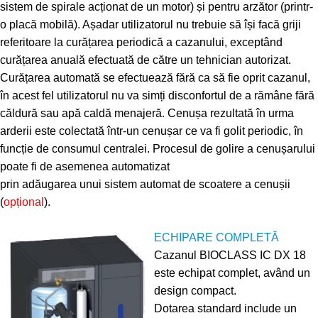
sistem de spirale acționat de un motor) și pentru arzător (printr-
o placă mobilă). Așadar utilizatorul nu trebuie să își facă griji
referitoare la curățarea periodică a cazanului, exceptând
curățarea anuală efectuată de către un tehnician autorizat.
Curățarea automată se efectuează fără ca să fie oprit cazanul,
în acest fel utilizatorul nu va simți disconfortul de a rămâne fără
căldură sau apă caldă menajeră. Cenușa rezultată în urma
arderii este colectată într-un cenușar ce va fi golit periodic, în
funcție de consumul centralei. Procesul de golire a cenușarului
poate fi de asemenea automatizat
prin adăugarea unui sistem automat de scoatere a cenușii
(
opțional
).
ECHIPARE COMPLETĂ
Cazanul BIOCLASS IC DX 18
este echipat complet, având un
design compact.
Dotarea standard include un