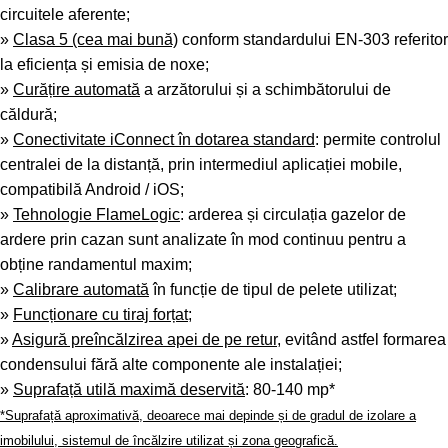
circuitele aferente;
»
Clasa 5 (cea mai bună)
conform standardului EN-303 referitor
la eficiența și emisia de noxe;
»
Curățire automată
a arzătorului și a schimbătorului de
căldură;
»
Conectivitate iConnect în dotarea standard
: permite controlul
centralei de la distanță, prin intermediul aplicației mobile,
compatibilă Android / iOS;
»
Tehnologie FlameLogic
: arderea și circulația gazelor de
ardere prin cazan sunt analizate în mod continuu pentru a
obține randamentul maxim;
»
Calibrare automată
în funcție de tipul de pelete utilizat;
»
Funcționare cu tiraj forțat
;
»
Asigură preîncălzirea apei de pe retur
, evitând astfel formarea
condensului fără alte componente ale instalației;
»
Suprafață utilă maximă deservită
: 80-140 mp*
*Suprafață aproximativă, deoarece mai depinde și de gradul de izolare a
imobilului, sistemul de încălzire utilizat și zona geografică.