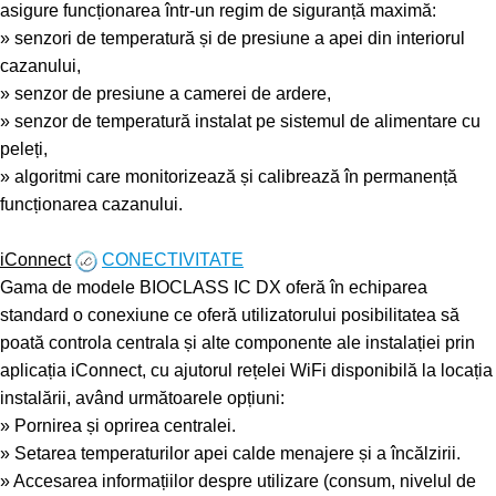
asigure funcționarea într-un regim de siguranță maximă:
» senzori de temperatură și de presiune a apei din interiorul
cazanului,
» senzor de presiune a camerei de ardere,
» senzor de temperatură instalat pe sistemul de alimentare cu
peleți,
» algoritmi care monitorizează și calibrează în permanență
funcționarea cazanului.
.
iConnect
CONECTIVITATE
Gama de modele BIOCLASS IC DX oferă în echiparea
standard o conexiune ce oferă utilizatorului posibilitatea să
poată controla centrala și alte componente ale instalației prin
aplicația iConnect, cu ajutorul rețelei WiFi disponibilă la locația
instalării, având următoarele opțiuni:
» Pornirea și oprirea centralei.
» Setarea temperaturilor apei calde menajere și a încălzirii.
» Accesarea informațiilor despre utilizare (consum, nivelul de