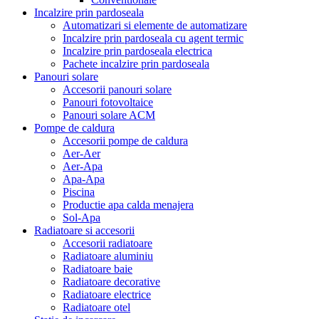
Incalzire prin pardoseala
Automatizari si elemente de automatizare
Incalzire prin pardoseala cu agent termic
Incalzire prin pardoseala electrica
Pachete incalzire prin pardoseala
Panouri solare
Accesorii panouri solare
Panouri fotovoltaice
Panouri solare ACM
Pompe de caldura
Accesorii pompe de caldura
Aer-Aer
Aer-Apa
Apa-Apa
Piscina
Productie apa calda menajera
Sol-Apa
Radiatoare si accesorii
Accesorii radiatoare
Radiatoare aluminiu
Radiatoare baie
Radiatoare decorative
Radiatoare electrice
Radiatoare otel