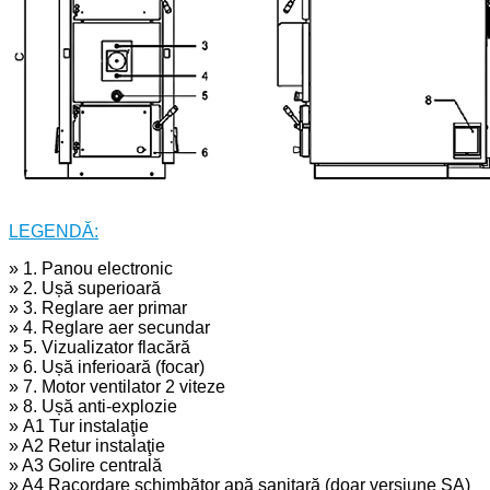
LEGENDĂ:
» 1. Panou electronic
» 2. Ușă superioară
» 3. Reglare aer primar
» 4. Reglare aer secundar
» 5. Vizualizator flacără
» 6. Ușă inferioară (focar)
» 7. Motor ventilator 2 viteze
» 8. Ușă anti-explozie
» A1 Tur instalaţie
» A2 Retur instalaţie
» A3 Golire centrală
» A4 Racordare schimbător apă sanitară (doar versiune SA)