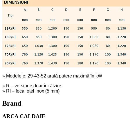
»
Modelele: 29-43-52 arată putere maximă în kW
»
R
– versiune doar încălzire
»
RI
– focal oțel inox (5 mm)
Brand
ARCA CALDAIE