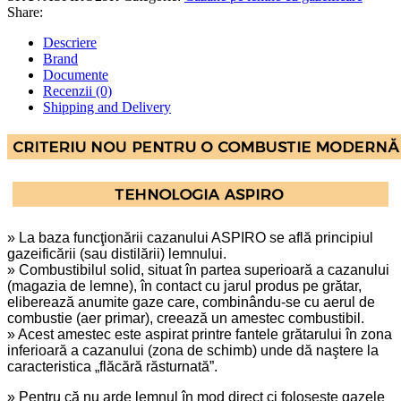
Share:
Descriere
Brand
Documente
Recenzii (0)
Shipping and Delivery
» La baza funcţionării cazanului ASPIRO se află principiul
gazeificării (sau distilării) lemnului.
» Combustibilul solid, situat în partea superioară a cazanului
(magazia de lemne), în contact cu jarul produs pe grătar,
eliberează anumite gaze care, combinându-se cu aerul de
combustie (aer primar), creează un amestec combustibil.
» Acest amestec este aspirat printre fantele grătarului în zona
inferioară a cazanului (zona de schimb) unde dă naştere la
caracteristica „flăcără răsturnată”.
» Pentru că nu arde lemnul în mod direct ci foloseşte gazele