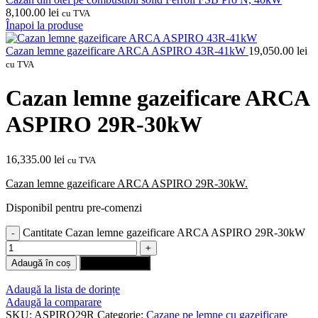
8,100.00
lei
cu TVA
Înapoi la produse
Cazan lemne gazeificare ARCA ASPIRO 43R-41kW
19,050.00
lei
cu TVA
Cazan lemne gazeificare ARCA
ASPIRO 29R-30kW
16,335.00
lei
cu TVA
Cazan lemne gazeificare ARCA ASPIRO 29R-30kW.
Disponibil pentru pre-comenzi
Cantitate Cazan lemne gazeificare ARCA ASPIRO 29R-30kW
Adaugă în coș
Cumpără rapid
Adaugă la lista de dorințe
Adaugă la comparare
SKU:
ASPIRO29R
Categorie:
Cazane pe lemne cu gazeificare