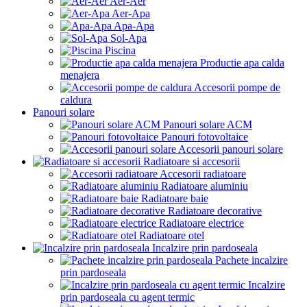
Aer-Aer
Aer-Apa
Apa-Apa
Sol-Apa
Piscina
Productie apa calda
menajera
Accesorii pompe de
caldura
Panouri solare
Panouri solare ACM
Panouri fotovoltaice
Accesorii panouri solare
Radiatoare si accesorii
Accesorii radiatoare
Radiatoare aluminiu
Radiatoare baie
Radiatoare decorative
Radiatoare electrice
Radiatoare otel
Incalzire prin pardoseala
Pachete incalzire
prin pardoseala
Incalzire
prin pardoseala cu agent termic