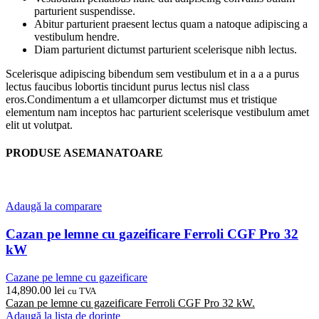
parturient suspendisse.
Abitur parturient praesent lectus quam a natoque adipiscing a
vestibulum hendre.
Diam parturient dictumst parturient scelerisque nibh lectus.
Scelerisque adipiscing bibendum sem vestibulum et in a a a purus
lectus faucibus lobortis tincidunt purus lectus nisl class
eros.Condimentum a et ullamcorper dictumst mus et tristique
elementum nam inceptos hac parturient scelerisque vestibulum amet
elit ut volutpat.
PRODUSE ASEMANATOARE
Adaugă la comparare
Cazan pe lemne cu gazeificare Ferroli CGF Pro 32
kW
Cazane pe lemne cu gazeificare
14,890.00
lei
cu TVA
Cazan pe lemne cu gazeificare Ferroli CGF Pro 32 kW.
Adaugă la lista de dorințe