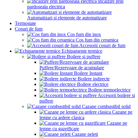
Incalzire prin
pardoseala electrica
Automatizari si elemente de automatizare
Termostate
Cosuri de fum
Cos fum din inox
Cos fum din ceramica
Accesorii cosuri de fum
Echipamente termice
Boilere si puffere
Puffere/Rezervoare de acumulare
Boilere Instant
Boilere indirecte
Boilere electrice
Boilere termoelectrice
Accesorii boilere si
puffere
Cazane combustibil solid
Cazane pe
lemne cu ardere clasica
Cazane pe
lemne cu gazeificare
Cazane peleti