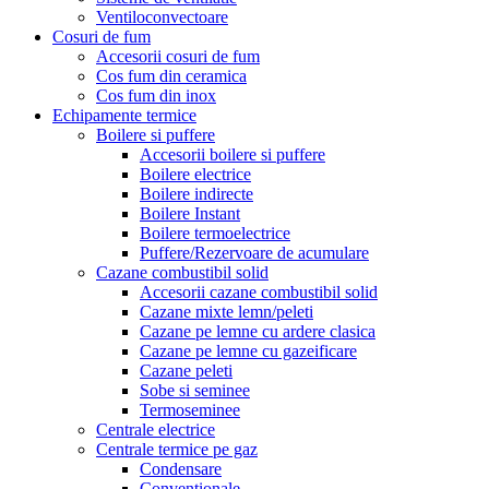
Ventiloconvectoare
Cosuri de fum
Accesorii cosuri de fum
Cos fum din ceramica
Cos fum din inox
Echipamente termice
Boilere si puffere
Accesorii boilere si puffere
Boilere electrice
Boilere indirecte
Boilere Instant
Boilere termoelectrice
Puffere/Rezervoare de acumulare
Cazane combustibil solid
Accesorii cazane combustibil solid
Cazane mixte lemn/peleti
Cazane pe lemne cu ardere clasica
Cazane pe lemne cu gazeificare
Cazane peleti
Sobe si seminee
Termoseminee
Centrale electrice
Centrale termice pe gaz
Condensare
Conventionale