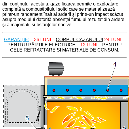
din conţinutul acestuia, gazeificarea permite o exploatare
completă a combustibilului solid care se materializează
printr-un randament înalt al arderii şi printr-un impact scăzut
asupra mediului datorită absenţei fumului rezultat din ardere
şi a majorităţii substanţelor nocive.
GARANȚIE:
–
36 LUNI
–
CORPUL CAZANULUI
24 LUNI
–
PENTRU PĂRȚILE ELECTRICE
–
12 LUNI
–
PENTRU
CELE REFRACTARE SI MATERIALE DE CONSU
M
.