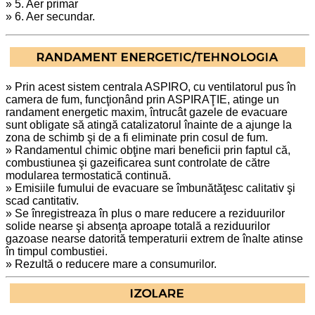
» 5. Aer primar
» 6. Aer secundar.
» Prin acest sistem centrala ASPIRO, cu ventilatorul pus în
camera de fum, funcţionând prin
ASPIRAŢIE
,
atinge un
randament energetic maxim, întrucât gazele de evacuare
sunt obligate să atingă catalizatorul înainte de a ajunge la
zona de schimb şi de a fi eliminate prin cosul de fum.
» Randamentul chimic obţine mari beneficii prin faptul că,
combustiunea şi gazeificarea sunt controlate de către
modularea termostatică continuă.
» Emisiile fumului de evacuare se îmbunătăţesc calitativ şi
scad cantitativ.
» Se înregistreaza în plus o mare reducere a reziduurilor
solide nearse şi absenţa aproape totală a reziduurilor
gazoase nearse datorită temperaturii extrem de înalte atinse
în timpul combustiei.
» Rezultă o reducere mare a consumurilor.