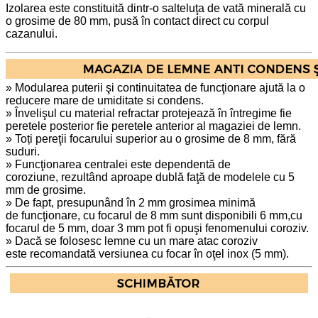
Izolarea este constituită dintr-o salteluţa de vată minerală cu
o grosime de 80 mm, pusă în contact direct cu corpul
cazanului.
» Modularea puterii şi continuitatea de funcţionare ajută la o
reducere mare de umiditate si condens.
» Învelişul cu material refractar protejează în întregime fie
peretele posterior fie peretele anterior al magaziei de lemn.
» Toți pereţii focarului superior au o grosime de 8 mm, fără
suduri.
» Funcţionarea centralei este dependentă de
coroziune, rezultând aproape dublă faţă de modelele cu 5
mm de grosime.
» De fapt, presupunând în 2 mm grosimea minimă
de funcţionare, cu focarul de 8 mm sunt disponibili 6 mm,cu
focarul de 5 mm, doar 3 mm pot fi opuşi fenomenului coroziv.
» Dacă se folosesc lemne cu un mare atac coroziv
este recomandată versiunea cu focar în oţel inox (5 mm).