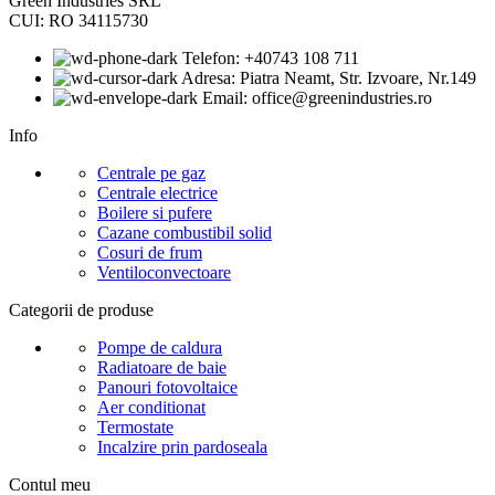
Green Industries SRL
CUI: RO 34115730
Telefon: +40743 108 711
Adresa: Piatra Neamt, Str. Izvoare, Nr.149
Email: office@greenindustries.ro
Info
Centrale pe gaz
Centrale electrice
Boilere si pufere
Cazane combustibil solid
Cosuri de frum
Ventiloconvectoare
Categorii de produse
Pompe de caldura
Radiatoare de baie
Panouri fotovoltaice
Aer conditionat
Termostate
Incalzire prin pardoseala
Contul meu