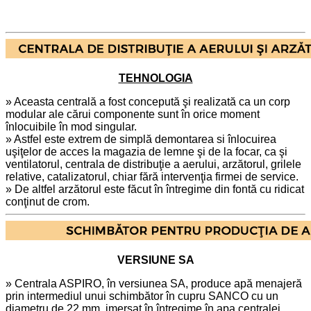
TEHNOLOGIA
» Aceasta centrală a fost concepută şi realizată ca un corp
modular ale cărui componente sunt în orice moment
înlocuibile în mod singular.
» Astfel este extrem de simplă demontarea si înlocuirea
uşiţelor de acces la magazia de lemne şi de la focar, ca şi
ventilatorul, centrala de distribuţie a aerului, arzătorul, grilele
relative, catalizatorul, chiar fără intervenţia firmei de service.
» De altfel arzătorul este făcut în întregime din fontă cu ridicat
conţinut de crom.
VERSIUNE SA
» Centrala ASPIRO, în versiunea SA, produce apă menajeră
prin intermediul unui schimbător în cupru SANCO cu un
diametru de 22 mm, imersat în întregime în apa centralei.