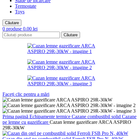
Statie de incarcare
Termostate
Toys
Căutare
0
produse
0.00
lei
Căutare
Faceți clic pentru a mări
Prima pagină
Echipamente termice
Cazane combustibil solid
Cazane
pe lemne cu gazeificare
Cazan lemne gazeificare ARCA ASPIRO
29R-30kW
Cazan din otel pe combustibil solid Ferroli FSB Pro N, 40kW