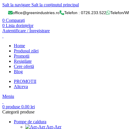
Salt la navigare
Salt la conținutul principal
office@greenindustries.ro
Telefon : 0726.233.522
Telefon/W
0
Comparați
0
Lista dorințelor
Autentificare / Înregistrare
Home
Produsul zilei
Promotii
Resigilate
Cere ofertă
Blog
PROMOTII
Altceva
Meniu
0
produse
0.00
lei
Categorii produse
Pompe de caldura
Aer-Aer