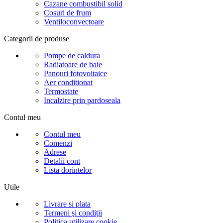
Cazane combustibil solid
Cosuri de frum
Ventiloconvectoare
Categorii de produse
Pompe de caldura
Radiatoare de baie
Panouri fotovoltaice
Aer conditionat
Termostate
Incalzire prin pardoseala
Contul meu
Contul meu
Comenzi
Adrese
Detalii cont
Lista dorintelor
Utile
Livrare si plata
Termeni și condiții
Politica utilizare cookie