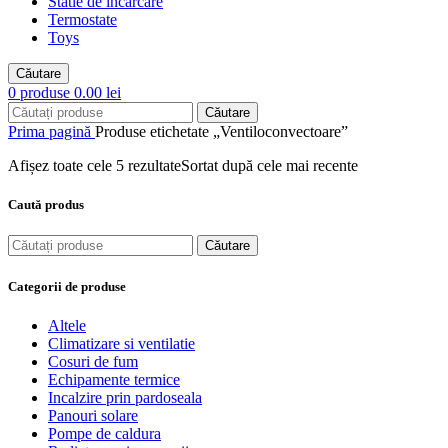
Statie de incarcare
Termostate
Toys
Căutare
0
produse
0.00
lei
Căutare
Prima pagină
Produse etichetate „Ventiloconvectoare”
Afișez toate cele 5 rezultate
Sortat după cele mai recente
Caută produs
Căutare
Categorii de produse
Altele
Climatizare si ventilatie
Cosuri de fum
Echipamente termice
Incalzire prin pardoseala
Panouri solare
Pompe de caldura