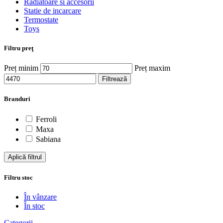
Radiatoare si accesorii
Statie de incarcare
Termostate
Toys
Filtru preţ
Preț minim
Preț maxim
Filtrează
Branduri
Ferroli
Maxa
Sabiana
Aplică filtrul
Filtru stoc
În vânzare
În stoc
Categorii