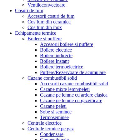
Ventiloconvectoare
Cosuri de fum
Accesorii cosuri de fum
Cos fum din ceramica
Cos fum din inox
Echipamente termice
Boilere si puffere
Accesorii boilere si puffere
Boilere electrice
Boilere indirecte
Boilere Instant
Boilere termoelectrice
Puffere/Rezervoare de acumulare
Cazane combustibil solid
Accesorii cazane combustibil solid
Cazane mixte lemn/peleti
Cazane pe lemne cu ardere clasica
Cazane pe lemne cu gazeificare
Cazane peleti
Sobe si seminee
Termoseminee
Centrale electrice
Centrale termice pe gaz
Condensare
Conventionale