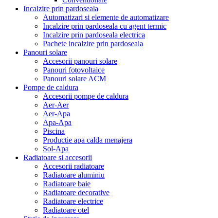
Incalzire prin pardoseala
Automatizari si elemente de automatizare
Incalzire prin pardoseala cu agent termic
Incalzire prin pardoseala electrica
Pachete incalzire prin pardoseala
Panouri solare
Accesorii panouri solare
Panouri fotovoltaice
Panouri solare ACM
Pompe de caldura
Accesorii pompe de caldura
Aer-Aer
Aer-Apa
Apa-Apa
Piscina
Productie apa calda menajera
Sol-Apa
Radiatoare si accesorii
Accesorii radiatoare
Radiatoare aluminiu
Radiatoare baie
Radiatoare decorative
Radiatoare electrice
Radiatoare otel