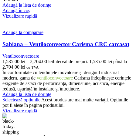
Adaugă la lista de dorințe
Adaugă în coș
Vizualizare rapidă
Adaugă la comparare
Sabiana – Ventiloconvector Carisma CRC carcasat
Ventiloconvectoare
1,535.00
lei
–
2,704.00
lei
Interval de prețuri: 1,535.00 lei până la
2,704.00 lei
cu TVA
În conformitate cu tendințele inovatoare și designul industrial
modern, gama de
ventiloconvectoare
Carisma îndeplinește cerințele
exigente de astăzi de performanță, dimensiune, acustică, energie
redusă, ușurință în instalare și întreținere.
Adaugă la lista de dorințe
Selectează opțiunile
Acest produs are mai multe variații. Opțiunile
pot fi alese în pagina produsului.
Vizualizare rapidă