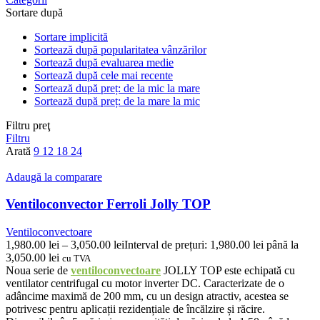
Sortare după
Sortare implicită
Sortează după popularitatea vânzărilor
Sortează după evaluarea medie
Sortează după cele mai recente
Sortează după preț: de la mic la mare
Sortează după preț: de la mare la mic
Filtru preţ
Filtru
Arată
9
12
18
24
Adaugă la comparare
Ventiloconvector Ferroli Jolly TOP
Ventiloconvectoare
1,980.00
lei
–
3,050.00
lei
Interval de prețuri: 1,980.00 lei până la
3,050.00 lei
cu TVA
Noua serie de
ventiloconvectoare
JOLLY TOP este echipată cu
ventilator centrifugal cu motor inverter DC. Caracterizate de o
adâncime maximă de 200 mm, cu un design atractiv, acestea se
potrivesc pentru aplicații rezidențiale de încălzire și răcire.