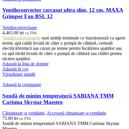
Ventiloconvector carcasat ultra slim, 12 cm, MAXA
Grimper Fan BSL 12
Ventiloconvectoare
4,465.00
lei
cu TVA
Ventiloconvectoarele
sunt unități terminale ce funcționează cu agent
termic apă caldă livrată de către o pompă de căldură, centrală
electrică/termică sau cazan pe lemne pentru încălzirea spațiilor sau
cu apă răcită livrată de către o pompă de căldură sau chiller pentru
răcirea spațiilor.
Adaugă la lista de dorințe
Adaugă în coș
Vizualizare rapidă
Adaugă la comparare
Sondă de minim temperatură SABIANA TMM
Carisma Skystar Maestro
Climatizare si ventilatie
,
Accesorii climatizare si ventilatie
75.00
lei
cu TVA
Sondă de minim temperatură SABIANA TMM Carisma Skystar
Maestro