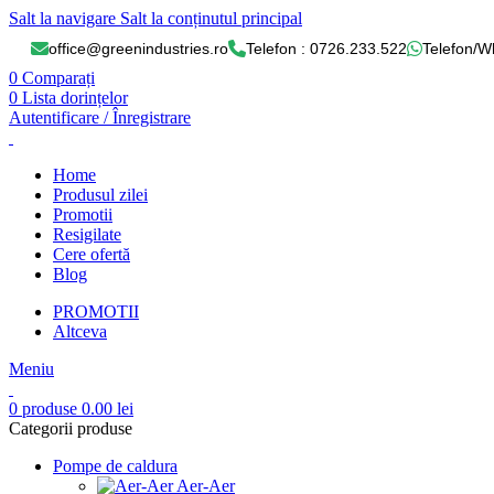
Salt la navigare
Salt la conținutul principal
office@greenindustries.ro
Telefon : 0726.233.522
Telefon/W
0
Comparați
0
Lista dorințelor
Autentificare / Înregistrare
Home
Produsul zilei
Promotii
Resigilate
Cere ofertă
Blog
PROMOTII
Altceva
Meniu
0
produse
0.00
lei
Categorii produse
Pompe de caldura
Aer-Aer