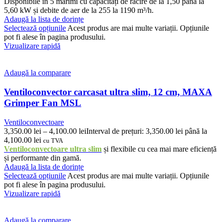
Disponibile în 5 mărimi cu capacități de răcire de la 1,50 până la
5,60 kW și debite de aer de la 255 la 1190 m³/h.
Adaugă la lista de dorințe
Selectează opțiunile
Acest produs are mai multe variații. Opțiunile
pot fi alese în pagina produsului.
Vizualizare rapidă
Adaugă la comparare
Ventiloconvector carcasat ultra slim, 12 cm, MAXA
Grimper Fan MSL
Ventiloconvectoare
3,350.00
lei
–
4,100.00
lei
Interval de prețuri: 3,350.00 lei până la
4,100.00 lei
cu TVA
Ventiloconvectoare ultra slim
și flexibile cu cea mai mare eficiență
și performante din gamă.
Adaugă la lista de dorințe
Selectează opțiunile
Acest produs are mai multe variații. Opțiunile
pot fi alese în pagina produsului.
Vizualizare rapidă
Adaugă la comparare