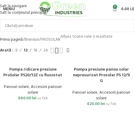
Salt la navigare
0
MENIU
0.00
LE
Salt la conținutul principal
Afișez toate cele 2 rezultate
Prima pagină
Branduri
PROSOLAR
Arată
9
12
18
24
Pompa ridicare presiune
Pompa presiune panou solar
ProSolar PS20/12Z cu fluxostat
nepresurizat Prosolar PS 12/9
G
Panouri solare
,
Accesorii panouri
solare
Panouri solare
,
Accesorii panouri
640.00
lei
solare
cu TVA
420.00
lei
cu TVA