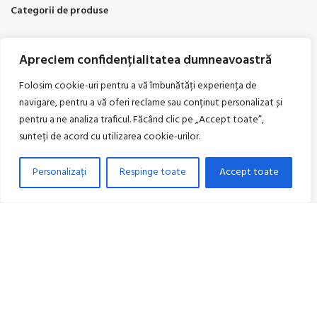
Categorii de produse
Pompe de caldura
Apreciem confidențialitatea dumneavoastră
Radiatoare de baie
Folosim cookie-uri pentru a vă îmbunătăți experiența de
Panouri fotovoltaice
navigare, pentru a vă oferi reclame sau conținut personalizat și
Aer conditionat
pentru a ne analiza traficul. Făcând clic pe „Accept toate”,
sunteți de acord cu utilizarea cookie-urilor.
Termostate
Incalzire prin pardoseala
Personalizați
Respinge toate
Accept toate
Contul meu
Contul meu
Comenzi
Adrese
Detalii cont
Lista dorintelor