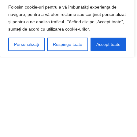
Contul meu
Folosim cookie-uri pentru a vă îmbunătăți experiența de
Comenzi
navigare, pentru a vă oferi reclame sau conținut personalizat
și pentru a ne analiza traficul. Făcând clic pe „Accept toate”,
Adrese
sunteți de acord cu utilizarea cookie-urilor.
Detalii cont
Lista dorintelor
Personalizați
Respinge toate
Accept toate
Utile
Livrare si plata
Termeni și condiții
Politica utilizare cookie
Politica datelor personale
Metode de plată: