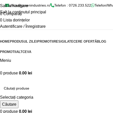
office@greenindustries.ro
Telefon : 0726.233.522
Telefon/Wh
Salt la navigare
Salt la conținutul principal
0
Comparați
0
Lista dorințelor
Autentificare / Înregistrare
HOME
PRODUSUL ZILEI
PROMOTII
RESIGILATE
CERE OFERTĂ
BLOG
PROMOTII
ALTCEVA
Meniu
0
produse
0.00
lei
Categorii produse
Selectați categoria
Căutare
0
produse
0.00
lei