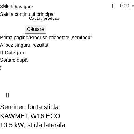
0
Meniu
0.00
le
Salt la navigare
Salt la conținutul principal
Căutare
Prima pagină
Produse etichetate „semineu”
Afișez singurul rezultat
Categorii
Sortare după
Semineu fonta sticla
KAWMET W16 ECO
13,5 kW, sticla laterala