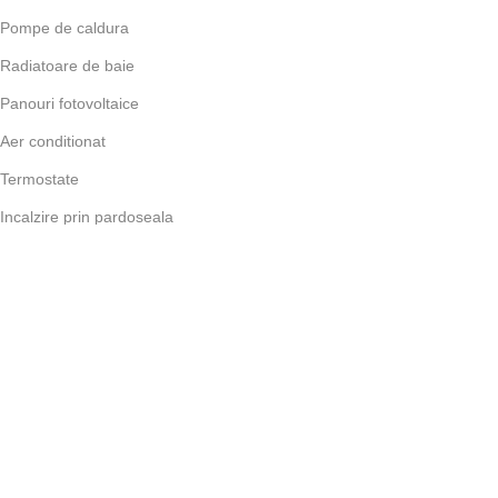
Pompe de caldura
Radiatoare de baie
Panouri fotovoltaice
Aer conditionat
Termostate
Incalzire prin pardoseala
Contul meu
Contul meu
Comenzi
Adrese
Detalii cont
Lista dorintelor
Utile