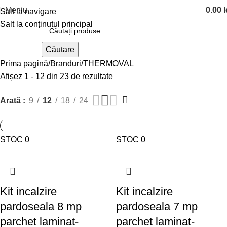
Meniu
0.00
l
Salt la navigare
Salt la conținutul principal
Căutare
Prima pagină
Branduri
THERMOVAL
Afișez 1 - 12 din 23 de rezultate
Arată
9
12
18
24
STOC 0
STOC 0
Kit incalzire
Kit incalzire
pardoseala 8 mp
pardoseala 7 mp
parchet laminat-
parchet laminat-