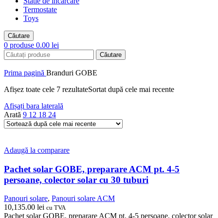
Statie de incarcare
Termostate
Toys
Căutare
0
produse
0.00
lei
Căutare
Prima pagină
Branduri
GOBE
Afișez toate cele 7 rezultate
Sortat după cele mai recente
Afișați bara laterală
Arată
9
12
18
24
Adaugă la comparare
Pachet solar GOBE, preparare ACM pt. 4-5
persoane, colector solar cu 30 tuburi
Panouri solare
,
Panouri solare ACM
10,135.00
lei
cu TVA
Pachet solar GOBE, preparare ACM pt. 4-5 persoane, colector solar