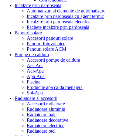
Incalzire prin pardoseala
Automatizari si elemente de automatizare
Incalzire prin pardoseala cu agent termic
Incalzire prin pardoseala electrica
Pachete incalzire prin pardoseala
Panouri solare
Accesorii panouri solare
Panouri fotovoltaice
Panouri solare ACM
Pompe de caldura
Accesorii pompe de caldura
Aer-Aer
Aer-Apa
Apa-Apa
Piscina
Productie apa calda menajera
Sol-Apa
Radiatoare si accesorii
Accesorii radiatoare
Radiatoare aluminiu
Radiatoare baie
Radiatoare decorative
Radiatoare electrice
Radiatoare otel