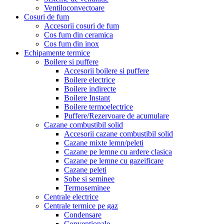
Ventiloconvectoare
Cosuri de fum
Accesorii cosuri de fum
Cos fum din ceramica
Cos fum din inox
Echipamente termice
Boilere si puffere
Accesorii boilere si puffere
Boilere electrice
Boilere indirecte
Boilere Instant
Boilere termoelectrice
Puffere/Rezervoare de acumulare
Cazane combustibil solid
Accesorii cazane combustibil solid
Cazane mixte lemn/peleti
Cazane pe lemne cu ardere clasica
Cazane pe lemne cu gazeificare
Cazane peleti
Sobe si seminee
Termoseminee
Centrale electrice
Centrale termice pe gaz
Condensare
Conventionale