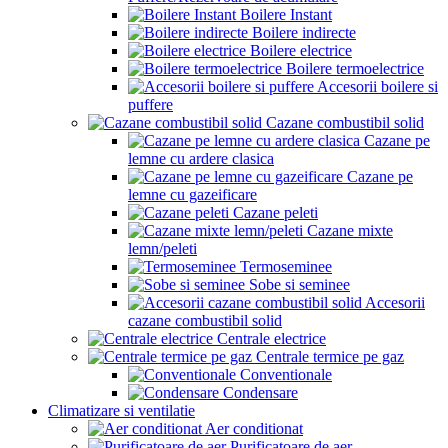
Boilere Instant
Boilere indirecte
Boilere electrice
Boilere termoelectrice
Accesorii boilere si
puffere
Cazane combustibil solid
Cazane pe
lemne cu ardere clasica
Cazane pe
lemne cu gazeificare
Cazane peleti
Cazane mixte
lemn/peleti
Termoseminee
Sobe si seminee
Accesorii
cazane combustibil solid
Centrale electrice
Centrale termice pe gaz
Conventionale
Condensare
Climatizare si ventilatie
Aer conditionat
Purificatoare de aer