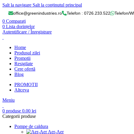
Salt la navigare
Salt la conținutul principal
office@greenindustries.ro
Telefon : 0726.233.522
Telefon/W
0
Comparați
0
Lista dorințelor
Autentificare / Înregistrare
Home
Produsul zilei
Promotii
Resigilate
Cere ofertă
Blog
PROMOTII
Altceva
Meniu
0
produse
0.00
lei
Categorii produse
Pompe de caldura
Aer-Aer