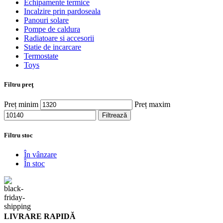
Echipamente termice
Incalzire prin pardoseala
Panouri solare
Pompe de caldura
Radiatoare si accesorii
Statie de incarcare
Termostate
Toys
Filtru preţ
Preț minim
Preț maxim
Filtrează
Filtru stoc
În vânzare
În stoc
LIVRARE RAPIDĂ