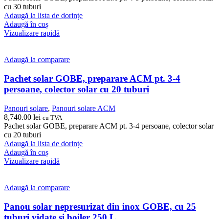
cu 30 tuburi
Adaugă la lista de dorințe
Adaugă în coș
Vizualizare rapidă
Adaugă la comparare
Pachet solar GOBE, preparare ACM pt. 3-4
persoane, colector solar cu 20 tuburi
Panouri solare
,
Panouri solare ACM
8,740.00
lei
cu TVA
Pachet solar GOBE, preparare ACM pt. 3-4 persoane, colector solar
cu 20 tuburi
Adaugă la lista de dorințe
Adaugă în coș
Vizualizare rapidă
Adaugă la comparare
Panou solar nepresurizat din inox GOBE, cu 25
tuburi vidate si boiler 250 L