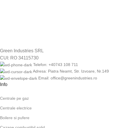
14 zile drept de retur
Green Industries SRL
CUI: RO 34115730
Telefon: +40743 108 711
Adresa: Piatra Neamt, Str. Izvoare, Nr.149
Email: office@greenindustries.ro
Info
Centrale pe gaz
Centrale electrice
Boilere si pufere
Cazane combustibil solid