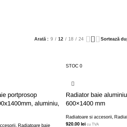
Arată
9
12
18
24
STOC 0
aie portprosop
Radiator baie aluminiu
00x1400mm, aluminiu,
600×1400 mm
Radiatoare si accesorii
,
Radia
920.00
lei
cu TVA
ccesorii
,
Radiatoare baie