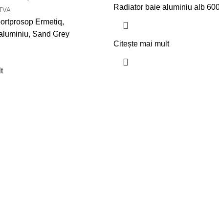
Radiator baie aluminiu alb 6
 TVA
portprosop Ermetiq,
luminiu, Sand Grey
Citește mai mult
t