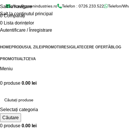
office@greenindustries.ro
Telefon : 0726.233.522
Telefon/Wh
Salt la navigare
Salt la conținutul principal
0
Comparați
0
Lista dorințelor
Autentificare / Înregistrare
HOME
PRODUSUL ZILEI
PROMOTII
RESIGILATE
CERE OFERTĂ
BLOG
PROMOTII
ALTCEVA
Meniu
0
produse
0.00
lei
Categorii produse
Selectați categoria
Căutare
0
produse
0.00
lei